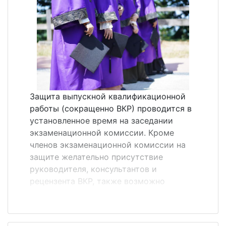
передается здесь &laquo;своими
словами&raquo;. Особенностью
аннотации является использование в ней
языковых оценочных клише, которых нет
в реферате. Аннотация, как правило,
состоит из простых предложений.&nbsp;
Перечислим те самые речевые клише,
характерные для жанра аннотации:
Защита выпускной квалификационной
монография посвящена вопросу (теме,
работы (сокращенно ВКР) проводится в
проблеме)&hellip;; статья представляет
установленное время на заседании
собой обобщение (обз...
экзаменационной комиссии. Кроме
членов экзаменационной комиссии на
защите желательно присутствие
руководителя, консультантов и
рецензента ВКР, также возможно
присутствие других студентов,
преподавателей и администрации ВУЗа.
Порядок защиты ВКР на заседании ГЭК. 1.