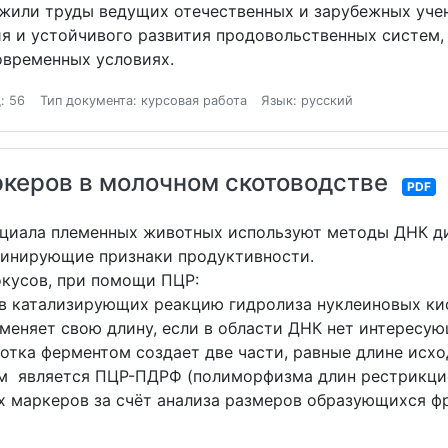
жили труды ведущих отечественных и зарубежных уче
 и устойчивого развития продовольственных систем,
овременных условиях.
: 56
Тип документа: курсовая работа
Язык: русский
керов в молочном скотоводстве
PDF
нциала племенных животных используют методы ДНК д
минирующие признаки продуктивности.
окусов, при помощи ПЦР:
ов катализирующих реакцию гидролиза нуклеиновых ки
меняет свою длину, если в области ДНК нет интересую
ботка ферментом создает две части, равные длине исх
м является ПЦР-ПДРФ (полиморфизма длин рестрикцио
х маркеров за счёт анализа размеров образующихся фр