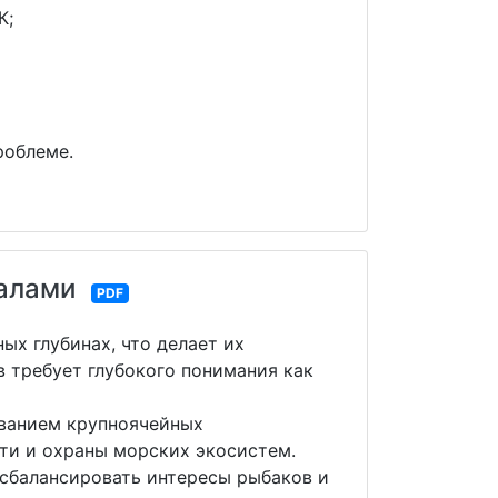
К;
роблеме.
алами
PDF
ых глубинах, что делает их
 требует глубокого понимания как
ованием крупноячейных
сти и охраны морских экосистем.
сбалансировать интересы рыбаков и