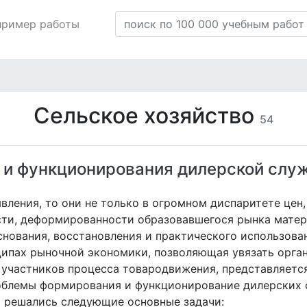
пример работы
Сельское хозяйство
54
и функционирования дилерской слу
явления, то они не только в огромном диспаритете це
ости, деформированности образовавшегося рынка мате
нования, восстановления и практического использова
ципах рыночной экономики, позволяющая увязать орга
 участников процесса товародвижения, представляется
облемы формирования и функционирование дилерских 
ю решались следующие основные задачи: