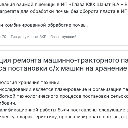
ывания озимой пшеницы в ИП «Глава КФХ Шанат В.А.» Е
грегата для обработки почвы без оборота пласта в ИП
ри комбинированной обработке почвы.
: 70
Тип документа: ВКР
Язык: русский
ция ремонта машинно-тракторного па
са постановки с/х машин на хранение
ология хранения техники.
исследовании является планирование и организация т
аботкой технологического процесса постановки сельск
ибович.
валификационной работы были поставлены следующие 
ческую характеристику, проанализировать состав, ст