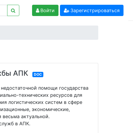
Войти
Зарегистрироваться
жбы АПК
DOC
н, недостаточной помощи государства
риально-технических ресурсов для
ния логистических систем в сфере
низационные, экономические,
 весьма актуальной.
служб в АПК.