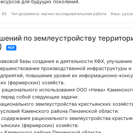
есурсов для будущих поколений.
: 93
Тип документа: научно-исследовательская работа
Язык: русс
шений по землеустройству территор
)
PDF
авовой базы создания и деятельности КФХ, улучшение 
ершенствование производственной инфраструктуры и 
едприятий, повышение уровня их информационно-конс
их (фермерских) хозяйств.
 рационального использования ООО «Нива» Каменского
 перед собой следующие задачи:
рационального землеустройства крестьянских хозяйств
 условий Каменского района Пензенской области.
и содержания рационального землеустройства крестьян
ьянских (фермерских) хозяйств.
» Каменского района Пензенской области.