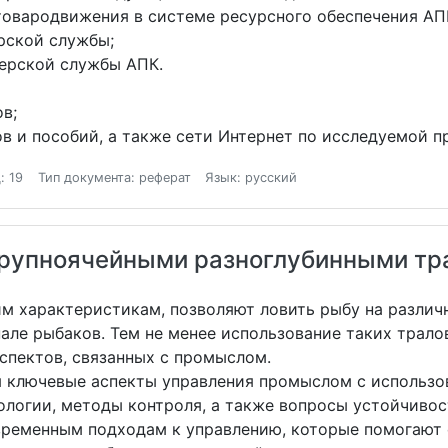
товародвижения в системе ресурсного обеспечения АП
рской службы;
ерской службы АПК.
в;
ов и пособий, а также сети Интернет по исследуемой п
: 19
Тип документа: реферат
Язык: русский
рупноячейными разноглубинными тр
м характеристикам, позволяют ловить рыбу на различн
ле рыбаков. Тем не менее использование таких тралов
аспектов, связанных с промыслом.
я ключевые аспекты управления промыслом с использ
ологии, методы контроля, а также вопросы устойчиво
временным подходам к управлению, которые помогают 