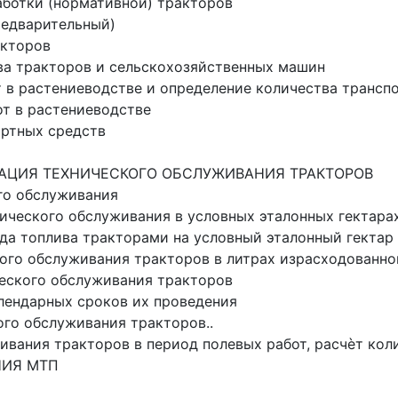
аботки (нормативной) тракторов
предварительный)
акторов
тва тракторов и сельскохозяйственных машин
т в растениеводстве и определение количества трансп
от в растениеводстве
ортных средств
ЗАЦИЯ ТЕХНИЧЕСКОГО ОБСЛУЖИВАНИЯ ТРАКТОРОВ
ого обслуживания
нического обслуживания в условных эталонных гектара
хода топлива тракторами на условный эталонный гектар
кого обслуживания тракторов в литрах израсходованно
ческого обслуживания тракторов
алендарных сроков их проведения
ого обслуживания тракторов..
ивания тракторов в период полевых работ, расчѐт кол
НИЯ МТП