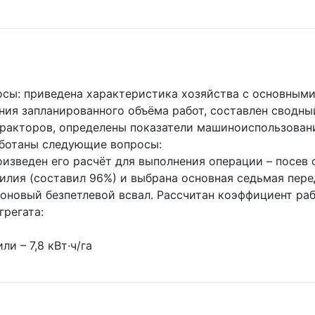
ы: приведена характеристика хозяйства с основными 
ия запланированного объёма работ, составлен сводны
тракторов, определены показатели машиноиспользован
аботаны следующие вопросы:
изведен его расчёт для выполнения операции – посев
илия (составил 96%) и выбрана основная седьмая пере
гоновый безпетлевой всвал. Рассчитан коэффициент ра
регата:
и – 7,8 кВт∙ч/га