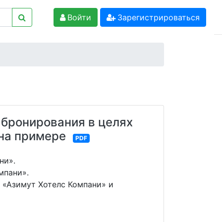
Войти
Зарегистрироваться
бронирования в целях
на примере
PDF
ни».
мпани».
 «Азимут Хотелс Компани» и