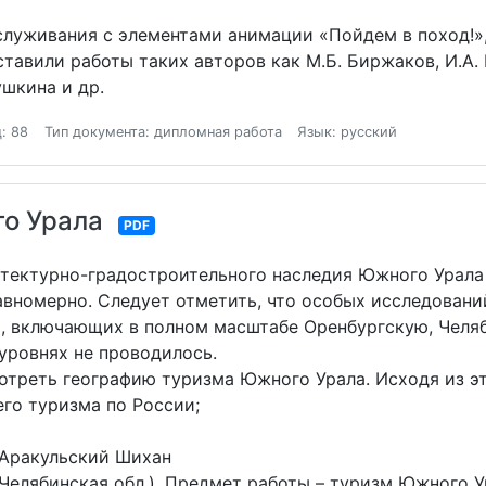
служивания с элементами анимации «Пойдем в поход!»,
авили работы таких авторов как М.Б. Биржаков, И.А. Би
ушкина и др.
: 88
Тип документа: дипломная работа
Язык: русский
го Урала
PDF
итектурно-градостроительного наследия Южного Урала
авномерно. Следует отметить, что особых исследован
, включающих в полном масштабе Оренбургскую, Челя
уровнях не проводилось.
треть географию туризма Южного Урала. Исходя из это
его туризма по России;
 Аракульский Шихан
Челябинская обл.). Предмет работы – туризм Южного У