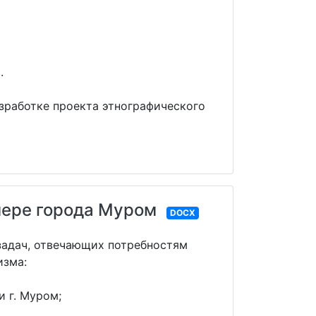
.
зработке проекта этнографического
мере города Муром
DOCX
задач, отвечающих потребностям
изма:
 г. Муром;