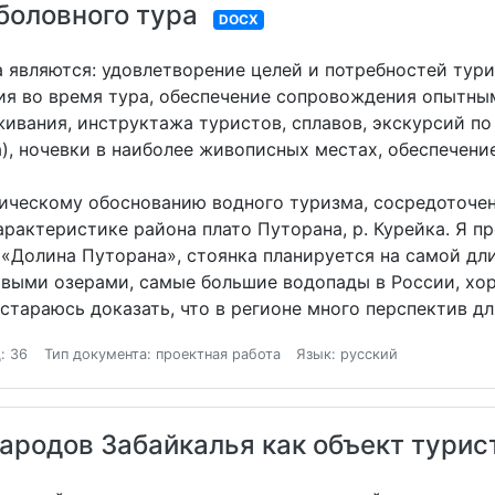
боловного тура
DOCX
 являются: удовлетворение целей и потребностей турис
ия во время тура, обеспечение сопровождения опытны
живания, инструктажа туристов, сплавов, экскурсий п
), ночевки в наиболее живописных местах, обеспечени
тическому обоснованию водного туризма, сосредоточен
арактеристике района плато Путорана, р. Курейка. Я п
 «Долина Путорана», стоянка планируется на самой дл
выми озерами, самые большие водопады в России, хор
остараюсь доказать, что в регионе много перспектив д
: 36
Тип документа: проектная работа
Язык: русский
ародов Забайкалья как объект турис