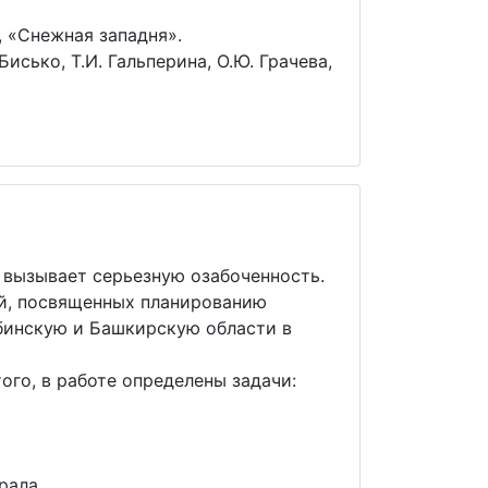
 «Снежная западня».
сько, Т.И. Гальперина, О.Ю. Грачева,
 вызывает серьезную озабоченность.
ий, посвященных планированию
бинскую и Башкирскую области в
го, в работе определены задачи:
рала.