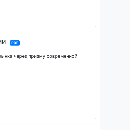
ии
PDF
рынка через призму современной