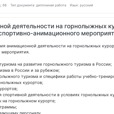
: 68
Тип документа: дипломная работа
Язык: русский
ной деятельности на горнолыжных к
 спортивно-анимационного мероприя
ния анимационной деятельности на горнолыжных куро
 мероприятия.
уризма на развитие горнолыжного туризма в России;
зма в России и за рубежом;
лыжного туризма и специфики работы учебно-трениро
рнолыжных курортов;
урортов;
 спортивной деятельности в условиях горнолыжных к
 на горнолыжном курорте;
ограммы;
вающему персоналу.