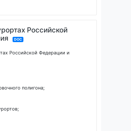
урортах Российской
тия
DOC
ртах Российской Федерации и
вочного полигона;
урортов;