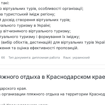
такі:
віртуальних турів, особливості організації;
на туристський імідж регіону;
 досвід створення віртуальних турів;
ального туризму в Україні;
 вітчизняного віртуального туризму;
туального туризму і формування їх іміджу;
ибір об’єктів, дестинацій) для віртуальних турів Укра
ння та оцінка ефективності пропозицій.
 66
Тип документа: дипломная работа
Язык: украинский
ляжного отдыха в Краснодарском кра
арского края.
а организации пляжного отдыха на территории Краснод