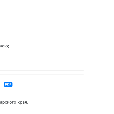
їною;
е
PDF
арского края.