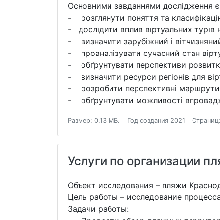
Основними завданнями дослідження є 
- розглянути поняття та класифікацію 
- дослідити вплив віртуальних турів 
- визначити зарубіжний і вітчизняний
- проаналізувати сучасний стан вірту
- обґрунтувати перспективи розвитку
- визначити ресурси регіонів для вір
- розробити перспективні маршрути (в
- обґрунтувати можливості впровадже
Размер: 0.13 МБ.
Год создания 2021
Страниц:
Услуги по организации п
Объект исследования – пляжи Краснод
Цель работы – исследование процесс
Задачи работы: