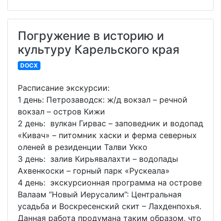
Погружение в историю и
культуру Карельского края
DOCX
Расписание экскурсии:
1 день: Петрозаводск: ж/д вокзал – речной
вокзал – остров Кижи
2 день: вулкан Гирвас – заповедник и водопад
«Кивач» – питомник хаски и ферма северных
оленей в резиденции Талви Укко
3 день: залив Кирьявалахти – водопады
Ахвенкоски – горный парк «Рускеала»
4 день: экскурсионная программа на острове
Валаам “Новый Иерусалим”: Центральная
усадьба и Воскресенский скит – Лахденпохья.
Данная работа продумана таким образом, что