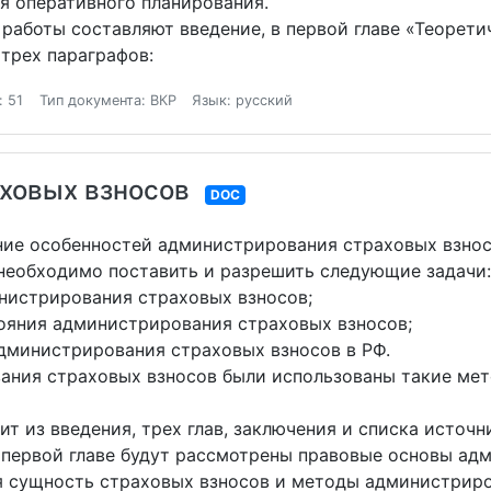
я оперативного планирования.
работы составляют введение, в первой главе «Теорет
трех параграфов:
: 51
Тип документа: ВКР
Язык: русский
ховых взносов
DOC
ние особенностей администрирования страховых взнос
необходимо поставить и разрешить следующие задачи:
нистрирования страховых взносов;
тояния администрирования страховых взносов;
администрирования страховых взносов в РФ.
ания страховых взносов были использованы такие мето
т из введения, трех глав, заключения и списка источн
 первой главе будут рассмотрены правовые основы ад
 сущность страховых взносов и методы администриро