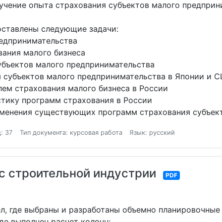
зучение опыта страхования субъектов малого предприн
оставлены следующие задачи:
редпринимательства
вания малого бизнеса
субъектов малого предпринимательства
я субъектов малого предпринимательства в Японии и 
лем страхования малого бизнеса в России
стику программ страхования в России
именения существующих программ страхования субъек
: 37
Тип документа: курсовая работа
Язык: русский
с строительной индустрии
PDF
л, где выбраны и разработаны объемно планировочные
де выполнен расчет колонн;