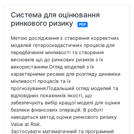
Система для оцінювання
ринкового ризику
PDF
Метою дослідження є створення корректних
моделей гетероскедастичних процесів для
передбачення мінливості та створення
висновків що до ринкових ризиків з їх
використанням.Огляд моделей з їх
характерними рисами для розгляду динаміки
мінливості процесів та їх
прогнозування.Подальший огляд моделей та
відповідних показників якості, що
забезпечують вибір кращої моделі для оцінки
безпеки фінансових операцій. В роботі
наводиться метод оцінки ринкового ризику
Value at Risk.
Застосувати математичний та програмний