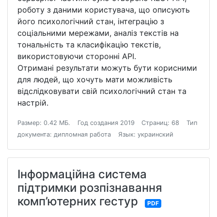
роботу з даними користувача, що описують
його психологічний стан, інтеграцію з
соціальними мережами, аналіз текстів на
тональність та класифікацію текстів,
використовуючи сторонні API.
Отримані результати можуть бути корисними
для людей, що хочуть мати можливість
відслідковувати свій психологічний стан та
настрій.
Размер: 0.42 МБ.
Год создания 2019
Страниц: 68
Тип
документа: дипломная работа
Язык: украинский
Інформаційна система
підтримки розпізнавання
комп’ютерних гестур
PDF