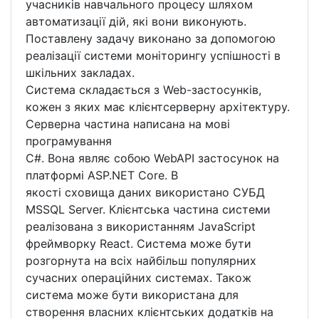
учасників навчального процесу шляхом
автоматизації дій, які вони виконують.
Поставлену задачу виконано за допомогою
реалізації системи моніторингу успішності в
шкільних закладах.
Система складається з Web-застосунків,
кожен з яких має клієнтсерверну архітектуру.
Серверна частина написана на мові
програмування
C#. Вона являє собою WebAPI застосунок на
платформі ASP.NET Core. В
якості сховища даних використано СУБД
MSSQL Server. Клієнтська частина системи
реалізована з використанням JavaScript
фреймворку React. Система може бути
розгорнута на всіх найбільш популярних
сучасних операційних системах. Також
система може бути використана для
створення власних клієнтських додатків на