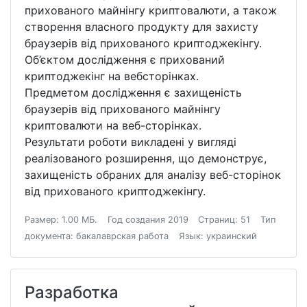
прихованого майнінгу криптовалюти, а також
створення власного продукту для захисту
браузерів від прихованого криптоджекінгу.
Об’єктом дослідження є прихований
криптоджекінг на вебсторінках.
Предметом дослідження є захищеність
браузерів від прихованого майнінгу
криптовалюти на веб-сторінках.
Результати роботи викладені у вигляді
реалізованого розширення, що демонструє,
захищеність обраних для аналізу веб-сторінок
від прихованого криптоджекінгу.
Размер: 1.00 МБ.
Год создания 2019
Страниц: 51
Тип
документа: бакалаврская работа
Язык: украинский
Разработка