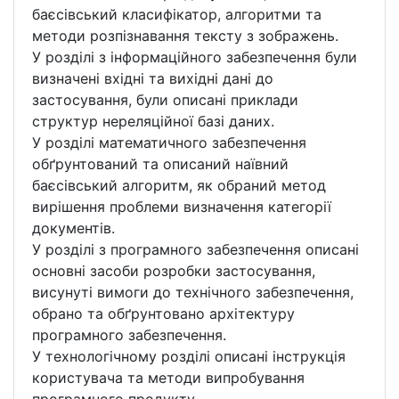
баєсівський класифікатор, алгоритми та
методи розпізнавання тексту з зображень.
У розділі з інформаційного забезпечення були
визначені вхідні та вихідні дані до
застосування, були описані приклади
структур нереляційної базі даних.
У розділі математичного забезпечення
обґрунтований та описаний наївний
баєсівський алгоритм, як обраний метод
вирішення проблеми визначення категорії
документів.
У розділі з програмного забезпечення описані
основні засоби розробки застосування,
висунуті вимоги до технічного забезпечення,
обрано та обґрунтовано архітектуру
програмного забезпечення.
У технологічному розділі описані інструкція
користувача та методи випробування