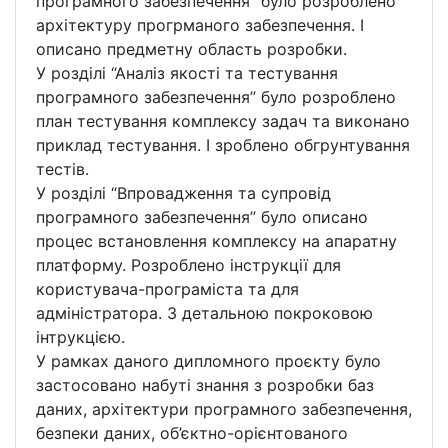
програмного забезпечення” було розроблено
архітектуру прогрманого забезпечення. І
описано предметну область розробки.
У розділі “Аналіз якості та тестування
програмного забезпечення” було розроблено
план тестування комплексу задач та виконано
приклад тестування. І зроблено обгрунтування
тестів.
У розділі “Впровадження та супровід
програмного забезпечення” було описано
процес встановлення комплексу на апаратну
платформу. Розроблено інструкції для
користувача-програміста та для
адміністратора. З детальною покроковою
інтрукцією.
У рамках даного дипломного проєкту було
застосовано набуті знання з розробки баз
даних, архітектури програмного забезпечення,
безпеки даних, об’єктно-орієнтованого