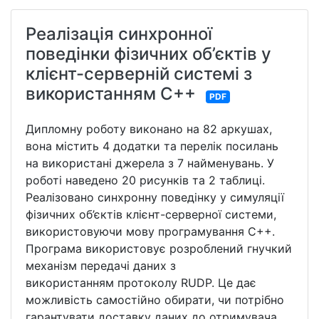
Реалізація синхронної
поведінки фізичних об’єктів у
клієнт-серверній системі з
використанням С++
PDF
Дипломну роботу виконано на 82 аркушах,
вона містить 4 додатки та перелік посилань
на використані джерела з 7 найменувань. У
роботі наведено 20 рисунків та 2 таблиці.
Реалізовано синхронну поведінку у симуляції
фізичних об’єктів клієнт-серверної системи,
використовуючи мову програмування С++.
Програма використовує розроблений гнучкий
механізм передачі даних з
використанням протоколу RUDP. Це дає
можливість самостійно обирати, чи потрібно
гарантувати доставку даних до отримувача,