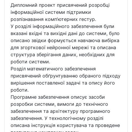
Дипломний проект присвячений розробці
інформаційної системи підтримки
розпізнавання комп’ютерних гестур.
У розділі інформаційного забезпечення були
вказані вхідні та вихідні дані до системи, було
описано звідки формується навчаюча вибірка
для згорткової нейронної мережі та описана
структура зберігання даних, необхідних для
роботи системи.
Розділ математичного забезпечення
присвячений обґрунтуванню обраного підходу
вирішення поставленої задачі та опису його
роботи.
Програмне забезпечення описує засоби
розробки системи, вимоги до технічного
забезпечення та архітектуру програмного
забезпечення. У технологічному розділі
описана інструкція користувача та проведене