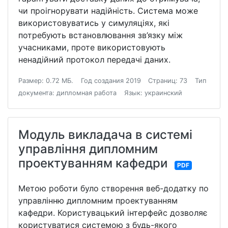
чи проігнорувати надійність. Система може
використовуватись у симуляціях, які
потребують встановлювання зв’язку між
учасниками, проте використовують
ненадійний протокол передачі даних.
Размер: 0.72 МБ.
Год создания 2019
Страниц: 73
Тип
документа: дипломная работа
Язык: украинский
Модуль викладача в системі
управління дипломним
проектуванням кафедри
PDF
Метою роботи було створення веб-додатку по
управлінню дипломним проектуванням
кафедри. Користувацький інтерфейс дозволяє
користуватися системою з будь-якого