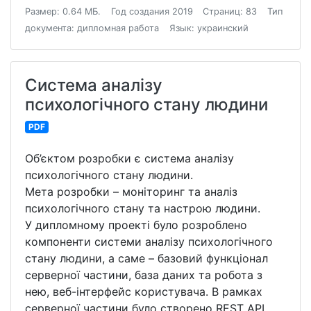
Размер: 0.64 МБ.
Год создания 2019
Страниц: 83
Тип
документа: дипломная работа
Язык: украинский
Система аналізу
психологічного стану людини
PDF
Об’єктом розробки є система аналізу
психологічного стану людини.
Мета розробки – моніторинг та аналіз
психологічного стану та настрою людини.
У дипломному проекті було розроблено
компоненти системи аналізу психологічного
стану людини, а саме – базовий функціонал
серверної частини, база даних та робота з
нею, веб-інтерфейс користувача. В рамках
серверної частини було створено REST API,