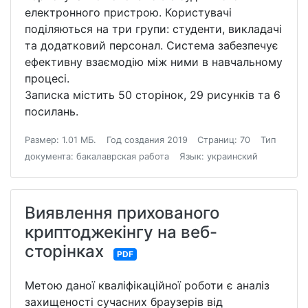
електронного пристрою. Користувачі
поділяються на три групи: студенти, викладачі
та додатковий персонал. Система забезпечує
ефективну взаємодію між ними в навчальному
процесі.
Записка містить 50 сторінок, 29 рисунків та 6
посилань.
Размер: 1.01 МБ.
Год создания 2019
Страниц: 70
Тип
документа: бакалаврская работа
Язык: украинский
Виявлення прихованого
криптоджекінгу на веб-
сторінках
PDF
Метою даної кваліфікаційної роботи є аналіз
захищеності сучасних браузерів від