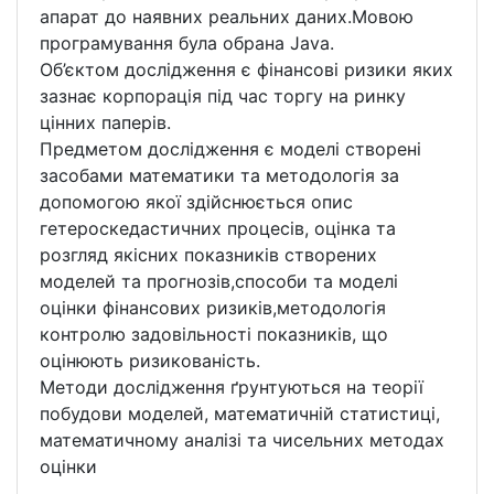
апарат до наявних реальних даних.Мовою
програмування була обрана Java.
Об’єктом дослідження є фінансові ризики яких
зазнає корпорація під час торгу на ринку
цінних паперів.
Предметом дослідження є моделі створені
засобами математики та методологія за
допомогою якої здійснюється опис
гетероскедастичних процесів, оцінка та
розгляд якісних показників створених
моделей та прогнозів,способи та моделі
оцінки фінансових ризиків,методологія
контролю задовільності показників, що
оцінюють ризикованість.
Методи дослідження ґрунтуються на теорії
побудови моделей, математичній статистиці,
математичному аналізі та чисельних методах
оцінки