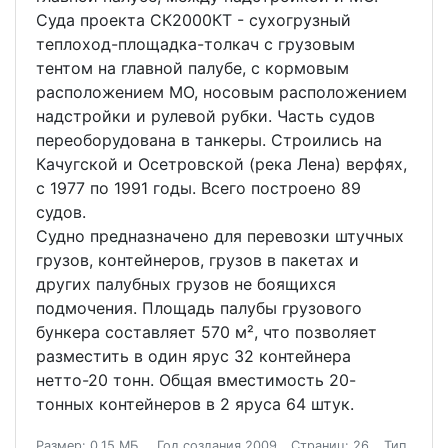
Суда проекта СК2000КТ - сухогрузный
теплоход-площадка-толкач с грузовым
тентом на главной палубе, с кормовым
расположением МО, носовым расположением
надстройки и рулевой рубки. Часть судов
переоборудована в танкеры. Строились на
Качугской и Осетровской (река Лена) верфях,
с 1977 по 1991 годы. Всего построено 89
судов.
Судно предназначено для перевозки штучных
грузов, контейнеров, грузов в пакетах и
других палубных грузов не боящихся
подмочения. Площадь палубы грузового
бункера составляет 570 м², что позволяет
разместить в один ярус 32 контейнера
нетто-20 тонн. Общая вместимость 20-
тонных контейнеров в 2 яруса 64 штук.
Размер: 0.15 МБ.
Год создания 2009
Страниц: 26
Тип