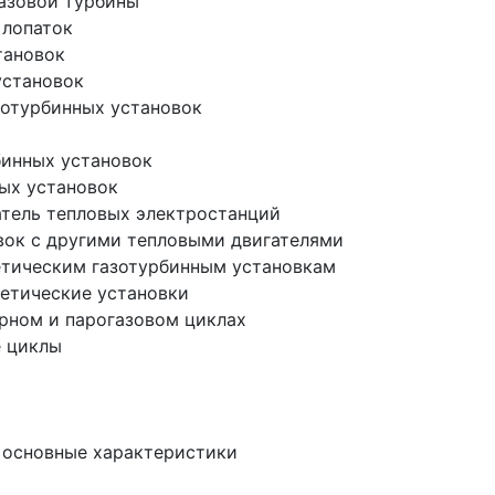
газовой турбины
 лопаток
тановок
установок
азотурбинных установок
рбинных установок
ных установок
гатель тепловых электростанций
новок с другими тепловыми двигателями
ргетическим газотурбинным установкам
гетические установки
арном и парогазовом циклах
е циклы
х основные характеристики