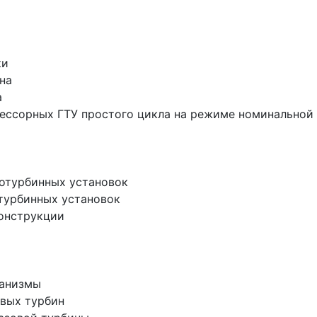
ки
на
а
прессорных ГТУ простого цикла на режиме номинально
азотурбинных установок
отурбинных установок
конструкции
ханизмы
овых турбин