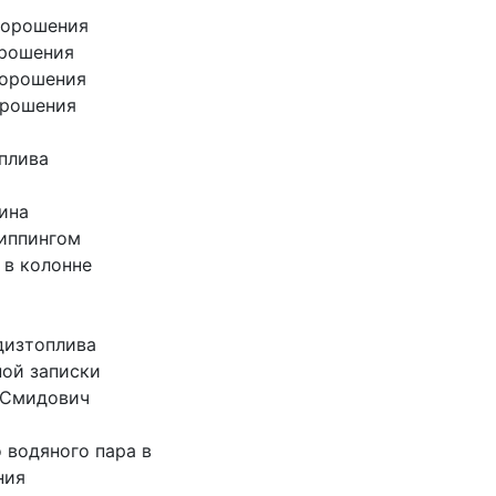
о орошения
орошения
 орошения
орошения
оплива
сина
риппингом
 в колонне
дизтоплива
ной записки
 Смидович
 водяного пара в
ния