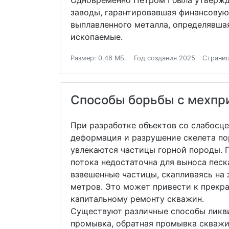
Одновременно Петром I была утвержд
заводы, гарантировавшая финансовую
выплавленного металла, определявша
ископаемые.
Размер: 0.46 МБ.
Год создания 2025
Страниц
Способы борьбы с мехпри
При разработке объектов со слабос
деформация и разрушение скелета по
увлекаются частицы горной породы. 
потока недостаточна для выноса песк
взвешенные частицы, скапливаясь на 
метров. Это может привести к прекр
капитальному ремонту скважин.
Существуют различные способы ликви
промывка, обратная промывка скважи