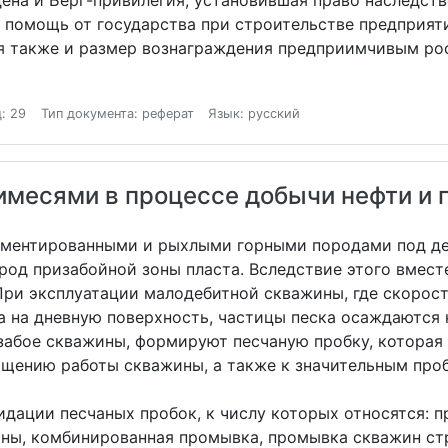
ена и Берг-привилегия, установившая право наследств
 помощь от государства при строительстве предприят
я также и размер вознаграждения предприимчивым ро
: 29
Тип документа: реферат
Язык: русский
месями в процессе добычи нефти и 
цементированными и рыхлыми горными породами под д
род призабойной зоны пласта. Вследствие этого вмес
При эксплуатации малодебитной скважины, где скорос
а на дневную поверхность, частицы песка осаждаются 
забое скважины, формируют песчаную пробку, которая
ащению работы скважины, а также к значительным про
дации песчаных пробок, к числу которых относятся: п
ны, комбинированная промывка, промывка скважин ст