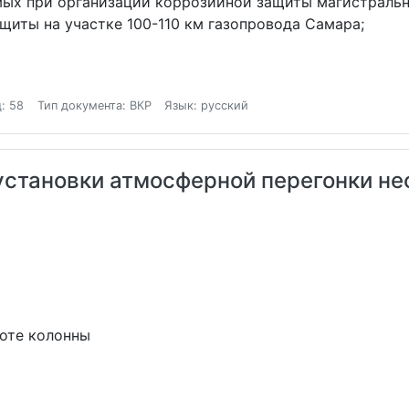
мых при организации коррозийной защиты магистральн
щиты на участке 100-110 км газопровода Самара;
: 58
Тип документа: ВКР
Язык: русский
установки атмосферной перегонки неф
соте колонны