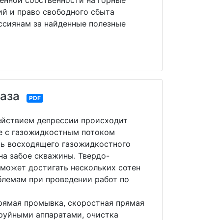
енной собственности на горные
ий и право свободного сбыта
ссиянам за найденные полезные
газа
PDF
ействием депрессии происходит
те с газожидкостным потоком
ть восходящего газожидкостного
на забое скважины. Твердо-
 может достигать нескольких сотен
блемам при проведении работ по
рямая промывка, скоростная прямая
руйными аппаратами, очистка