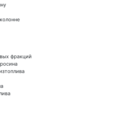
нну
 колонне
овых фракций
еросина
дизтоплива
на
лива