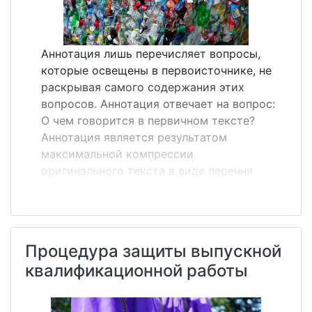
Аннотация лишь перечисляет вопросы,
которые освещены в первоисточнике, не
раскрывая самого содержания этих
вопросов. Аннотация отвечает на вопрос:
О чем говорится в первичном тексте?
Аннотация является результатом
максимальной компрессии
оригинального текста в виде перечня
основных положений, дающих общее
представление о теме статьи. Объем
аннотации не должен превышать 500
печатных знаков. Аннотация в силу своей
Процедура защиты выпускной
предельной краткости не допускает
квалификационной работы
цитирования, в ней не используются
смысловые куски оригинала как таковые,
основное содержание первоисточника