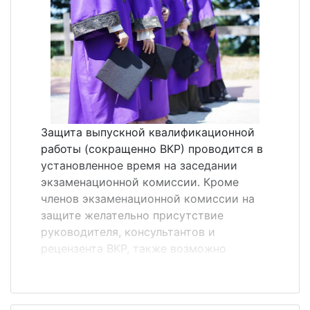
передается здесь &laquo;своими
словами&raquo;. Особенностью
аннотации является использование в ней
языковых оценочных клише, которых нет
в реферате. Аннотация, как правило,
состоит из простых предложений.&nbsp;
Перечислим те самые речевые клише,
характерные для жанра аннотации:
Защита выпускной квалификационной
монография посвящена вопросу (теме,
работы (сокращенно ВКР) проводится в
проблеме)&hellip;; статья представляет
установленное время на заседании
собой обобщение (обз...
экзаменационной комиссии. Кроме
членов экзаменационной комиссии на
защите желательно присутствие
руководителя, консультантов и
рецензента ВКР, также возможно
присутствие других студентов,
преподавателей и администрации ВУЗа.
Порядок защиты ВКР на заседании ГЭК. 1.