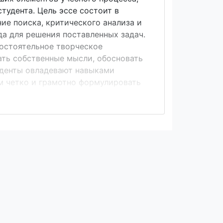
тудента. Цель эссе состоит в
ние поиска, критического анализа и
а для решения поставленных задач.
мостоятельное творческое
ать собственные мысли, обосновать
туденты овладевают навыками
м четко и грамотно формулировать
информации использовать основные
-следственные связи,
ерами, аргументировать свои
 полезно узнать, что термин