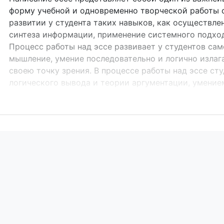
форму учебной и одновременно творческой работы с
развитии у студента таких навыков, как осуществле
синтеза информации, применение системного подход
Процесс работы над эссе развивает у студентов са
мышление, умение последовательно и логично излаг
своею точку зрения. В процессе работы над эссе с
логического вывода и теории аргументации, умение
мысли, структурировать информацию, для анализа 
философские категории анализа, выделять причинно
иллюстрировать свои идеи соответствующими прим
выводы Прежде, чем преступить к работе, студентам
&laquo;э...