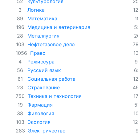
Культурология
52
2
Логика
3
1
Математика
89
1
Медицина и ветеринария
196
5
Металлургия
28
2
Нефтегазовое дело
103
7
Право
1056
1
Режиссура
4
9
Русский язык
56
6
Социальная работа
61
1
Страхование
23
4
Техника и технология
750
1
Фармация
19
5
Филология
38
1
Экология
103
12
Электричество
283