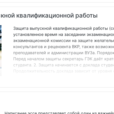
те самые речевые клише, характерные для жанра ан
вопросу (теме, проблеме)&hellip;; статья представляе
кной квалификационной работы
Защита выпускной квалификационной работы (с
установленное время на заседании экзаменацио
экзаменационной комиссии на защите желатель
консультантов и рецензента ВКР, также возможн
преподавателей и администрации ВУЗа. Порядок 
Перед началом защиты секретарь ГЭК даёт кра
студента. 2. Защита начинается с доклада студен
Продолжительность доклада зависит от уровня
программы, завершающим этапом которой являе
бакалавра отводится 8-10 минут. Во вступитель
очень четко сформулировать цель, поставленные
актуальность избранной темы, кратко осветить 
отведенного времени). В основной части доклада
Написание эссе представляет собой один из важней