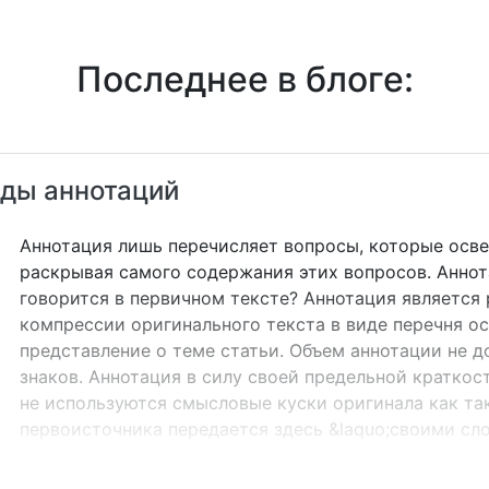
Последнее в блоге:
иды аннотаций
Аннотация лишь перечисляет вопросы, которые осве
раскрывая самого содержания этих вопросов. Аннота
говорится в первичном тексте? Аннотация является
компрессии оригинального текста в виде перечня 
представление о теме статьи. Объем аннотации не 
знаков. Аннотация в силу своей предельной краткост
не используются смысловые куски оригинала как та
первоисточника передается здесь &laquo;своими сл
аннотации является использование в ней языковых 
реферате. Аннотация, как правило, состоит из прос