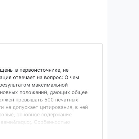
щены в первоисточнике, не
ция отвечает на вопрос: О чем
 результатом максимальной
основных положений, дающих общее
должен превышать 500 печатных
и не допускает цитирования, в ней
ковые, основное содержание
овами&raquo;. Особенностью
оценочных клише, которых нет в
тых предложений.&nbsp; Перечислим