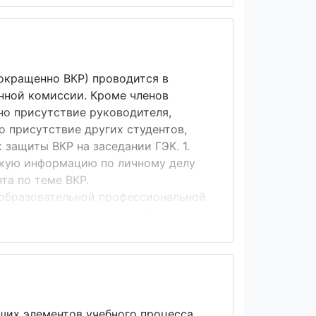
нотации: монография посвящена
т собой обобщение (обз...
окращенно ВКР) проводится в
нной комиссии. Кроме членов
но присутствие руководителя,
о присутствие других студентов,
защиты ВКР на заседании ГЭК. 1.
ткую информацию по личному делу
та по теме ВКР.
 образовательной профессиональной
тся ВКР. На доклад по ВКР
ной части доклада необходимо
 задачи ВКР и обосновать
состояние вопроса (20 %
 нужно кратко рассмотреть ...
ших элементов учебного процесса,