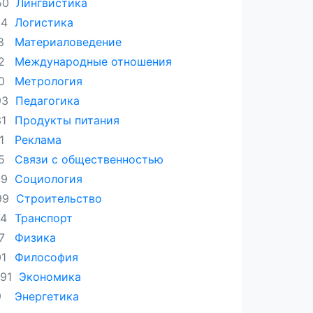
Лингвистика
50
Логистика
24
Материаловедение
8
Международные отношения
2
Метрология
0
Педагогика
93
Продукты питания
31
Реклама
1
Связи с общественностью
5
Социология
29
Строительство
99
Транспорт
74
Физика
7
Философия
01
Экономика
91
Энергетика
9