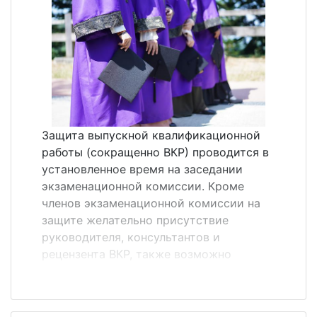
передается здесь &laquo;своими
словами&raquo;. Особенностью
аннотации является использование в ней
языковых оценочных клише, которых нет
в реферате. Аннотация, как правило,
состоит из простых предложений.&nbsp;
Перечислим те самые речевые клише,
характерные для жанра аннотации:
Защита выпускной квалификационной
монография посвящена вопросу (теме,
работы (сокращенно ВКР) проводится в
проблеме)&hellip;; статья представляет
установленное время на заседании
собой обобщение (обз...
экзаменационной комиссии. Кроме
членов экзаменационной комиссии на
защите желательно присутствие
руководителя, консультантов и
рецензента ВКР, также возможно
присутствие других студентов,
преподавателей и администрации ВУЗа.
Порядок защиты ВКР на заседании ГЭК. 1.