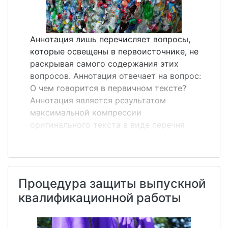
Аннотация лишь перечисляет вопросы,
которые освещены в первоисточнике, не
раскрывая самого содержания этих
вопросов. Аннотация отвечает на вопрос:
О чем говорится в первичном тексте?
Аннотация является результатом
максимальной компрессии
оригинального текста в виде перечня
основных положений, дающих общее
представление о теме статьи. Объем
аннотации не должен превышать 500
печатных знаков. Аннотация в силу своей
Процедура защиты выпускной
предельной краткости не допускает
квалификационной работы
цитирования, в ней не используются
смысловые куски оригинала как таковые,
основное содержание первоисточника