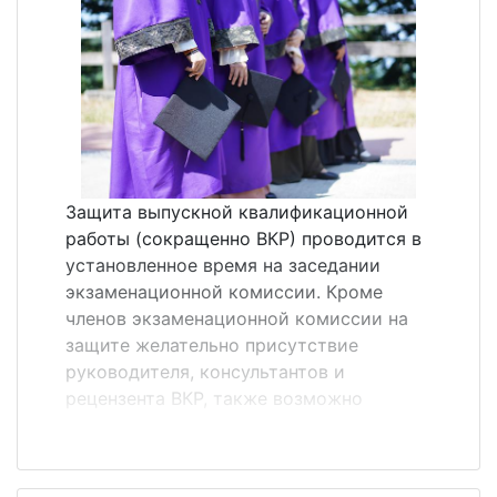
передается здесь &laquo;своими
словами&raquo;. Особенностью
аннотации является использование в ней
языковых оценочных клише, которых нет
в реферате. Аннотация, как правило,
состоит из простых предложений.&nbsp;
Перечислим те самые речевые клише,
характерные для жанра аннотации:
Защита выпускной квалификационной
монография посвящена вопросу (теме,
работы (сокращенно ВКР) проводится в
проблеме)&hellip;; статья представляет
установленное время на заседании
собой обобщение (обз...
экзаменационной комиссии. Кроме
членов экзаменационной комиссии на
защите желательно присутствие
руководителя, консультантов и
рецензента ВКР, также возможно
присутствие других студентов,
преподавателей и администрации ВУЗа.
Порядок защиты ВКР на заседании ГЭК. 1.