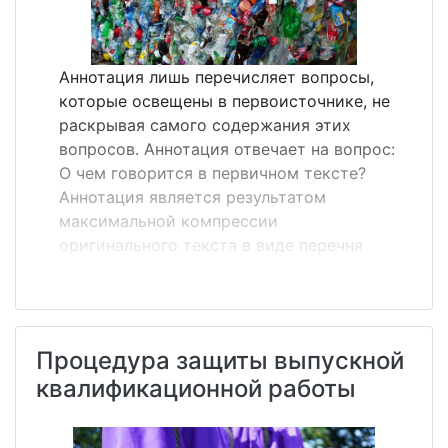
Аннотация лишь перечисляет вопросы,
которые освещены в первоисточнике, не
раскрывая самого содержания этих
вопросов. Аннотация отвечает на вопрос:
О чем говорится в первичном тексте?
Аннотация является результатом
максимальной компрессии
оригинального текста в виде перечня
основных положений, дающих общее
представление о теме статьи. Объем
аннотации не должен превышать 500
печатных знаков. Аннотация в силу своей
Процедура защиты выпускной
предельной краткости не допускает
квалификационной работы
цитирования, в ней не используются
смысловые куски оригинала как таковые,
основное содержание первоисточника