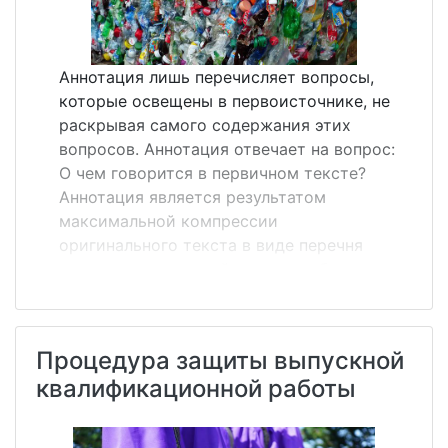
Аннотация лишь перечисляет вопросы,
которые освещены в первоисточнике, не
раскрывая самого содержания этих
вопросов. Аннотация отвечает на вопрос:
О чем говорится в первичном тексте?
Аннотация является результатом
максимальной компрессии
оригинального текста в виде перечня
основных положений, дающих общее
представление о теме статьи. Объем
аннотации не должен превышать 500
печатных знаков. Аннотация в силу своей
Процедура защиты выпускной
предельной краткости не допускает
квалификационной работы
цитирования, в ней не используются
смысловые куски оригинала как таковые,
основное содержание первоисточника