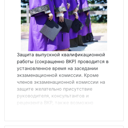
передается здесь &laquo;своими
словами&raquo;. Особенностью
аннотации является использование в ней
языковых оценочных клише, которых нет
в реферате. Аннотация, как правило,
состоит из простых предложений.&nbsp;
Перечислим те самые речевые клише,
характерные для жанра аннотации:
Защита выпускной квалификационной
монография посвящена вопросу (теме,
работы (сокращенно ВКР) проводится в
проблеме)&hellip;; статья представляет
установленное время на заседании
собой обобщение (обз...
экзаменационной комиссии. Кроме
членов экзаменационной комиссии на
защите желательно присутствие
руководителя, консультантов и
рецензента ВКР, также возможно
присутствие других студентов,
преподавателей и администрации ВУЗа.
Порядок защиты ВКР на заседании ГЭК. 1.