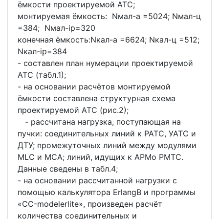
ёмкости проектируемой АТС;
монтируемая ёмкость: Nмал-а =5024; Nмал-ц
=384; Nмал-ip=320
конечная ёмкость:Nкал-а =6624; Nкал-ц =512;
Nкал-ip=384
- составлен план нумерации проектируемой
АТС (табл.1);
- на основании расчётов монтируемой
ёмкости составлена структурная схема
проектируемой АТС (рис.2);
- рассчитана нагрузка, поступающая на
пучки: соединительных линий к РАТС, УАТС и
ДТУ; промежуточных линий между модулями
MLC и MCA; линий, идущих к АРМо РМТС.
Данные сведены в табл.4;
- на основании рассчитанной нагрузки с
помощью калькулятора ErlangB и программы
«СС-modelerlite», произведен расчёт
количества соединительных и