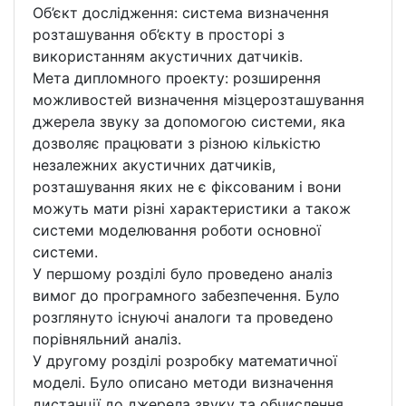
Об’єкт дослідження: система визначення
розташування об’єкту в просторі з
використанням акустичних датчиків.
Мета дипломного проекту: розширення
можливостей визначення мізцерозташування
джерела звуку за допомогою системи, яка
дозволяє працювати з різною кількістю
незалежних акустичних датчиків,
розташування яких не є фіксованим і вони
можуть мати різні характеристики а також
системи моделювання роботи основної
системи.
У першому розділі було проведено аналіз
вимог до програмного забезпечення. Було
розглянуто існуючі аналоги та проведено
порівняльний аналіз.
У другому розділі розробку математичної
моделі. Було описано методи визначення
дистанції до джерела звуку та обчислення