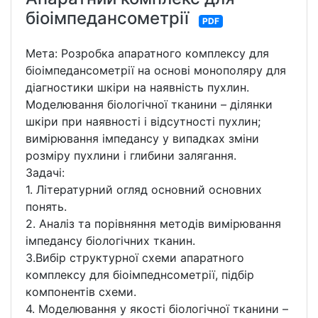
біоімпедансометрії
PDF
Мета: Розробка апаратного комплексу для
біоімпедансометрії на основі монополяру для
діагностики шкіри на наявність пухлин.
Моделювання біологічної тканини – ділянки
шкіри при наявності і відсутності пухлин;
вимірювання імпедансу у випадках зміни
розміру пухлини і глибини залягання.
Задачі:
1. Літературний огляд основний основних
понять.
2. Аналіз та порівняння методів вимірювання
імпедансу біологічних тканин.
3.Вибір структурної схеми апаратного
комплексу для біоімпеднсометрії, підбір
компонентів схеми.
4. Моделювання у якості біологічної тканини –