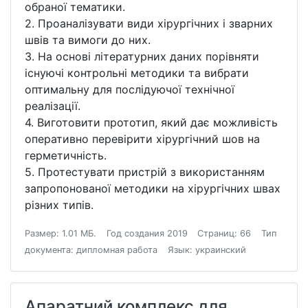
обраної тематики.
2. Проаналізувати види хірургічних і зварних
швів та вимоги до них.
3. На основі літературних даних порівняти
існуючі контрольні методики та вибрати
оптимальну для послідуючої технічної
реалізації.
4. Виготовити прототип, який дає можливість
оперативно перевірити хірургічний шов на
герметичність.
5. Протестувати пристрій з використанням
запропонованої методики на хірургічних швах
різних типів.
Размер: 1.01 МБ.
Год создания 2019
Страниц: 66
Тип
документа: дипломная работа
Язык: украинский
Апаратний комплекс для