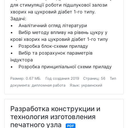
для стимуляції роботи підшлукової залози
хворих на цукровий діабет 1-го типу.
Задачі:
• Аналітичний огляд літератури
• Вибір методу впливу на рівень цукру у
крові хворих на цукровий діабет 1-го типу
• Розробка блок-схеми приладу
• Вибір та розрахунок параметрів
індуктора
• Розробка принципіальної схеми приладу
Размер: 0.67 МБ.
Год создания 2019
Страниц: 56
Тип
документа: дипломная работа
Язык: украинский
Разработка конструкции и
технология изготовления
печатного узла
PDF