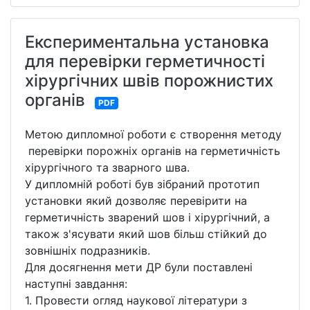
Експериментальна установка
для перевірки герметичності
хірургічних швів порожнистих
органів
PDF
Метою дипломної роботи є створення методу
перевірки порожніх органів на герметичність
хірургічного та зварного шва.
У дипломній роботі був зібраний прототип
установки який дозволяє перевірити на
герметичність зварений шов і хірургічний, а
також з'ясувати який шов більш стійкий до
зовнішніх подразників.
Для досягнення мети ДР були поставлені
наступні завдання:
1. Провести огляд наукової літератури з