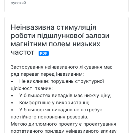
русский
Неінвазивна стимуляція
роботи підшлункової залози
магнітним полем низьких
частот
PDF
Застосування неінвазивного лікування має
ряд переваг перед інвазивним:
• Не викликає порушень структурної
цілісності тканин;
• У більшостях випадків має нижчу ціну;
• Комфортніше у використанні;
• У більшостях випадків не потребує
постійного поповнення резервів.
Метою дипломного проекту є проектування
портативного приладу неінвазивного впливу