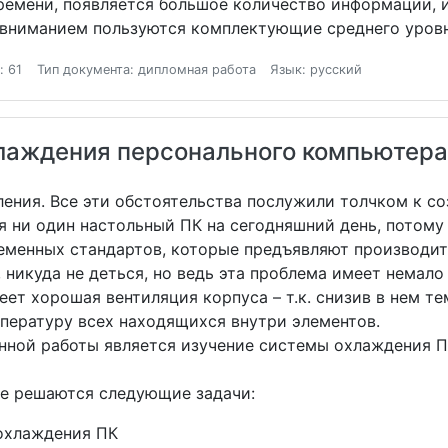
времени, появляется большое количество информации, 
ниманием пользуются комплектующие среднего уровн
: 61
Тип документа: дипломная работа
Язык: русский
лаждения персонального компьютера
ения. Все эти обстоятельства послужили толчком к с
я ни один настольный ПК на сегодняшний день, потому
еменных стандартов, которые предъявляют производит
, никуда не деться, но ведь эта проблема имеет немал
ет хорошая вентиляция корпуса – т.к. снизив в нем те
мпературу всех находящихся внутри элементов.
ной работы является изучение системы охлаждения ПК
оте решаются следующие задачи:
 охлаждения ПК