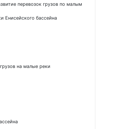
азвитие перевозок грузов по малым
ки Енисейского бассейна
грузов на малые реки
а
бассейна