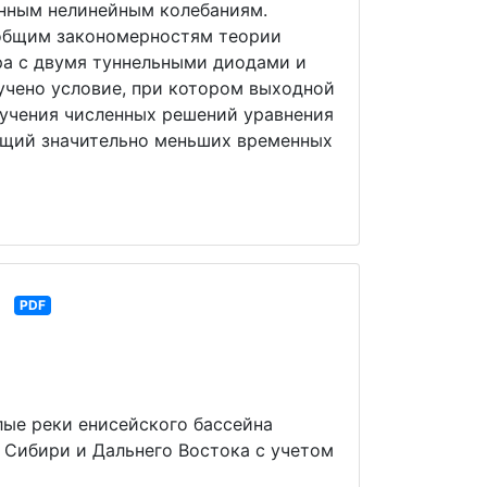
енным нелинейным колебаниям.
а общим закономерностям теории
ра с двумя туннельными диодами и
учено условие, при котором выходной
лучения численных решений уравнения
ющий значительно меньших временных
PDF
лые реки енисейского бассейна
и Сибири и Дальнего Востока с учетом