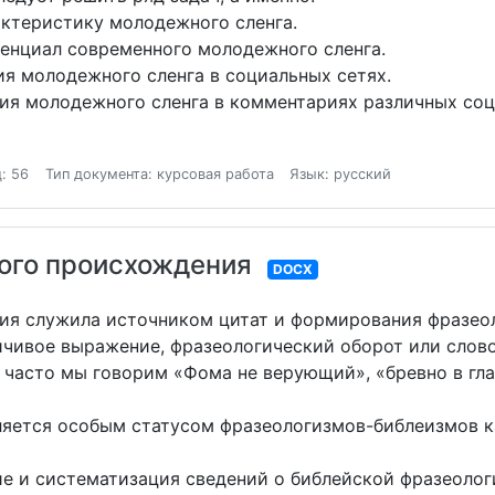
ктеристику молодежного сленга.
енциал современного молодежного сленга.
я молодежного сленга в социальных сетях.
я молодежного сленга в комментариях различных социа
: 56
Тип документа: курсовая работа
Язык: русский
ого происхождения
DOCX
ия служила источником цитат и формирования фразео
йчивое выражение, фразеологический оборот или слово
 часто мы говорим «Фома не верующий», «бревно в глазу
яется особым статусом фразеологизмов-библеизмов как
е и систематизация сведений о библейской фразеологи