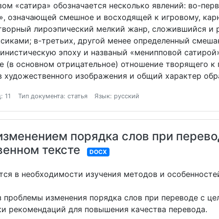
м «сатира» обозначается несколько явлений: во-первы
», означающей смешное и восходящей к игровому, кар
отворный лироэпический мелкий жанр, сложившийся и 
сиками; в-третьих, другой менее определенный смеша
инистическую эпоху и названый «менипповой сатирой» п
ное (в основном отрицательное) отношение творящего 
в художественного изображения и общий характер обр
: 11
Тип документа: статья
Язык: русский
изменением порядка слов при перевод
венном тексте
DOCX
тся в необходимости изучения методов и особенностей
з проблемы изменения порядка слов при переводе с це
ки рекомендаций для повышения качества перевода.