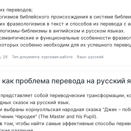
их переводов;
логизмов библейского происхождения в системе библеи
их фразеологизмов в текст и способов их перевода с а
логизмы-библеизмы в английском и русском языках.
семантические и функциональные особенности фразео
 которых особенно необходим для их успешного перевод
: 26
Тип документа: курсовая работа
Язык: русский
к как проблема перевода на русский 
представляет собой переводческие трансформации, к
дных сказок на русский язык.
и выбраны корнуолльская народная сказка "Джек – побе
ченик Чародея" (The Master and his Pupil).
в том, чтобы найти самые эффективные способы перево
ские различия.