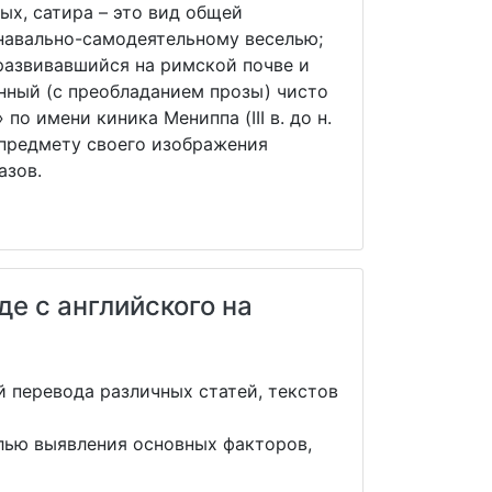
х, сатира – это вид общей
навально-самодеятельному веселью;
развивавшийся на римской почве и
нный (с преобладанием прозы) чисто
о имени киника Мениппа (III в. до н.
к предмету своего изображения
азов.
е с английского на
 перевода различных статей, текстов
лью выявления основных факторов,