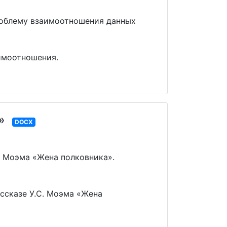
роблему взаимоотношения данных
имоотношения.
»
DOCX
. Моэма «Жена полковника».
ссказе У.С. Моэма «Жена