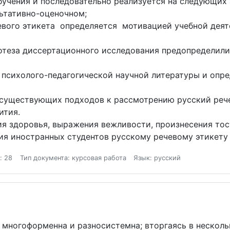
бучения и последовательно реализуется на следующих 
ьтативно-оценочном;
вого этикета определяется мотивацией учебной деят
ипотеза диссертационного исследования предопределил
з психолого-педагогической научной литературы и опр
а существующих подходов к рассмотрению русский реч
вития.
я здоровья, выражения вежливости, произнесения тос
ия иностранных студентов русскому речевому этикету
: 28
Тип документа: курсовая работа
Язык: русский
ь многоформенна и разносистемна; вторгаясь в несколь