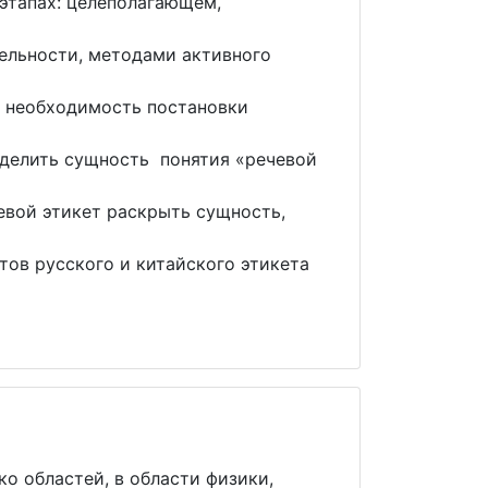
этапах: целеполагающем,
ельности, методами активного
и необходимость постановки
еделить сущность понятия «речевой
евой этикет раскрыть сущность,
тов русского и китайского этикета
ко областей, в области физики,