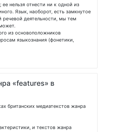
 ее нельзя отнести ни к одной из
иного. Язык, наоборот, есть замкнутое
й речевой деятельности, мы тем
может.
ого из основоположников
просам языкознания (фонетики,
ра «features» в
ках британских медиатекстов жанра
актеристики, и текстов жанра