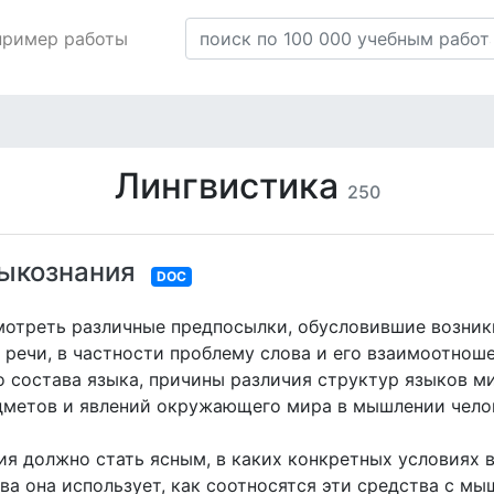
пример работы
Лингвистика
250
зыкознания
DOC
смотреть различные предпосылки, обусловившие возни
речи, в частности проблему слова и его взаимоотноше
 состава языка, причины различия структур языков ми
метов и явлений окружающего мира в мышлении челов
ия должно стать ясным, в каких конкретных условиях 
а она использует, как соотносятся эти средства с мы