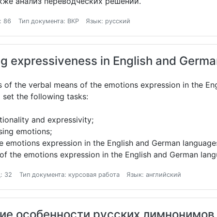
акже анализ переводческих решений.
: 86
Тип документа: ВКР
Язык: русский
g expressiveness in English and Germ
sis of the verbal means of the emotions expression in the E
o set the following tasks:
ionality and expressivity;
sing emotions;
he emotions expression in the English and German language
 of the emotions expression in the English and German lan
: 32
Тип документа: курсовая работа
Язык: английский
ие особенности русских лимнонимов