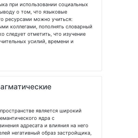
ыка при использовании социальных
ыводу о том, что языковые
го ресурсами можно учиться:
ными коллегами, пополнять словарный
ко следует отметить, что изучение
ачительных усилий, времени и
рагматические
 пространстве является широкий
семантического ядра с
инения адресата и влияния на него
елей негативный образ застройщика,