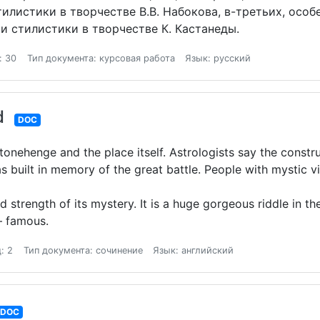
илистики в творчестве В.В. Набокова, в-третьих, особ
и стилистики в творчестве К. Кастанеды.
: 30
Тип документа: курсовая работа
Язык: русский
d
DOC
nehenge and the place itself. Astrologists say the constru
built in memory of the great battle. People with mystic vie
and strength of its mystery. It is a huge gorgeous riddle in t
 – famous.
: 2
Тип документа: сочинение
Язык: английский
DOC