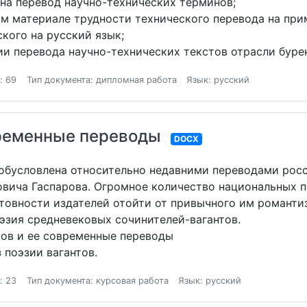
а перевод научно-технических терминов;
м материале трудности технического перевода на при
ского на русский язык;
и перевода научно-технических текстов отрасли буре
: 69
Тип документа: дипломная работа
Язык: русский
временные переводы
DOCX
обусловлена относительно недавними переводами росс
овича Гаспарова. Огромное количество национальных п
готовности издателей отойти от привычного им романт
эзия средневековых сочинителей-вагантов.
тов и ее современные переводы
 поэзии вагантов.
: 23
Тип документа: курсовая работа
Язык: русский