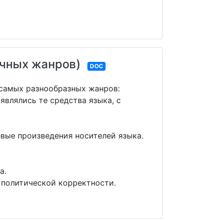
ичных жанров)
DOC
 самых разнообразных жанров:
влялись те средства языка, с
вые произведения носителей языка.
а.
 политической корректности.