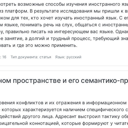
мотреть возможные способы изучения иностранного яз
з платформ. В результате исследования мы пришли к в
ом для тех, кто хочет изучать иностранный язык. С е
 языке, понимать речь на слух, общаться с иностран
ру, правильно писать на интересующем вас языке. Одна
ое занятие, а долгий и трудный процесс, требующий зн
овать и где это можно применить.
: 16
Тип документа: статья
Язык: русский
ом пространстве и его семантико-п
овения конфликтов и их отражения в информационном
ние которых характеризуется наличием специфического 
ействий другого лица. Адресант выстроил тактику обв
рицательной коннотацией, которые формируют у читат