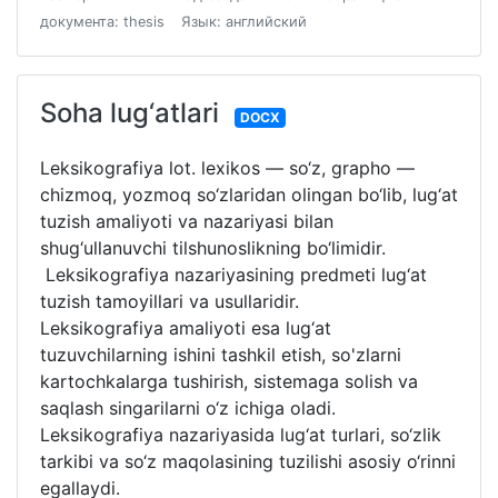
документа: thesis
Язык: английский
Soha lug‘atlari
DOCX
Leksikografiya lot. lexikos — so‘z, grapho —
chizmoq, yozmoq so‘zlaridan olingan bo‘lib, lug‘at
tuzish amaliyoti va nazariyasi bilan
shug‘ullanuvchi tilshunoslikning bo‘limidir.
Leksikografiya nazariyasining predmeti lug‘at
tuzish tamoyillari va usullaridir.
Leksikografiya amaliyoti esa lug‘at
tuzuvchilarning ishini tashkil etish, so'zlarni
kartochkalarga tushirish, sistemaga solish va
saqlash singarilarni o‘z ichiga oladi.
Leksikografiya nazariyasida lug‘at turlari, so‘zlik
tarkibi va so‘z maqolasining tuzilishi asosiy o‘rinni
egallaydi.