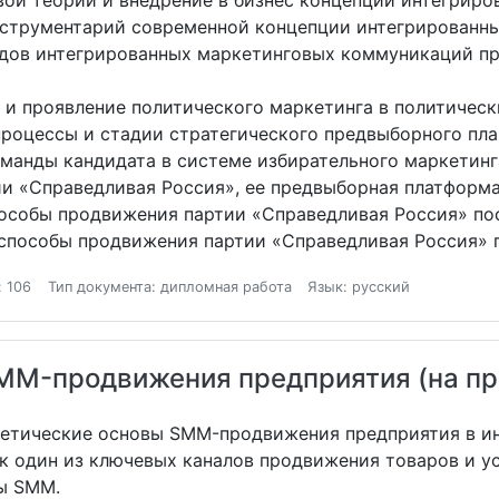
ой теории и внедрение в бизнес концепции интегрир
инструментарий современной концепции интегрирован
дов интегрированных маркетинговых коммуникаций пр
 и проявление политического маркетинга в политическ
 процессы и стадии стратегического предвыборного пл
манды кандидата в системе избирательного маркетин
и «Справедливая Россия», ее предвыборная платформ
пособы продвижения партии «Справедливая Россия» п
 способы продвижения партии «Справедливая Россия» 
: 106
Тип документа: дипломная работа
Язык: русский
MM-продвижения предприятия (на п
ретические основы SMM-продвижения предприятия в ин
к один из ключевых каналов продвижения товаров и ус
ты SMM.