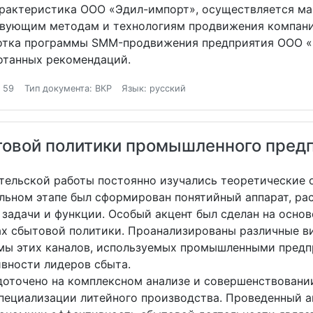
арактеристика ООО «Эдил-импорт», осуществляется ма
твующим методам и технологиям продвижения компании
ботка программы SMM-продвижения предприятия ООО «
отанных рекомендаций.
 59
Тип документа: ВКР
Язык: русский
овой политики промышленного пред
тельской работы постоянно изучались теоретические 
льном этапе был сформирован понятийный аппарат, р
, задачи и функции. Особый акцент был сделан на осн
ах сбытовой политики. Проанализированы различные ви
емы этих каналов, используемых промышленными предп
вности лидеров сбыта.
доточено на комплексном анализе и совершенствован
пециализации литейного производства. Проведенный ан