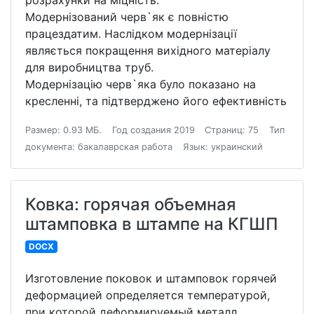
розрахунки на міцність.
Модернізований черв`як є повністю
працездатим. Наслідком модернізації
являється покращення вихідного матеріалу
для виробництва труб.
Модернізацію черв`яка було показано на
кресленні, та підтверджено його ефективність
Размер: 0.93 МБ.
Год создания 2019
Страниц: 75
Тип
документа: бакалаврская работа
Язык: украинский
Ковка: горячая объемная
штамповка в штампе на КГШП
DOCX
Изготовление поковок и штамповок горячей
деформацией определяется температурой,
при которой деформируемый металл