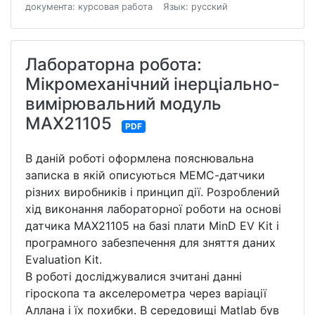
документа: курсовая работа
Язык: русский
Лабораторна робота:
Мікромеханічний інерціально-
вимірювальний модуль
MAX21105
PDF
В даній роботі оформлена пояснювальна
записка в якій описуються МЕМС-датчики
різних виробників і принцип дії. Розроблений
хід виконання лабораторної роботи на основі
датчика MAX21105 на базі плати MinD EV Kit і
програмного забезпечення для зняття даних
Evaluation Kit.
В роботі досліджувалися зчитані данні
гіроскопа та акселерометра через варіації
Аллана і їх похибки. В середовищі Matlab був