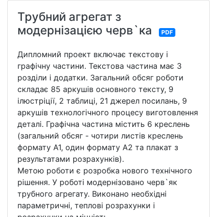
Трубний агрегат з
модернізацією черв`ка
PDF
Дипломний проект включає текстову і
графічну частини. Текстова частина має 3
розділи і додатки. Загальний обсяг роботи
складає 85 аркушів основного тексту, 9
ілюстріції, 2 таблиці, 21 джерел посилань, 9
аркушів технологічного процесу виготовлення
деталі. Графічна частина містить 6 креслень
(загальний обсяг - чотири листів креслень
формату А1, один формату А2 та плакат з
результатами розрахунків).
Метою роботи є розробка нового технічного
рішення. У роботі модернізовано черв`як
трубного агрегату. Виконано необхідні
параметричні, теплові розрахунки і