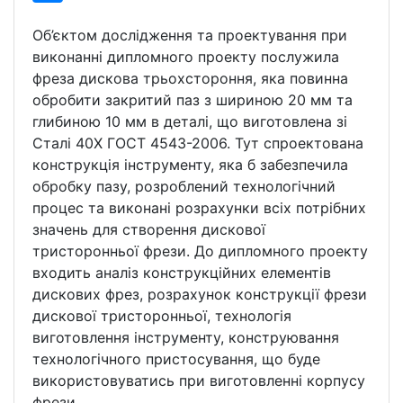
Об’єктом дослідження та проектування при
виконанні дипломного проекту послужила
фреза дискова трьохстороння, яка повинна
обробити закритий паз з шириною 20 мм та
глибиною 10 мм в деталі, що виготовлена зі
Сталі 40Х ГОСТ 4543-2006. Тут спроектована
конструкція інструменту, яка б забезпечила
обробку пазу, розроблений технологічний
процес та виконані розрахунки всіх потрібних
значень для створення дискової
тристоронньої фрези. До дипломного проекту
входить аналіз конструкційних елементів
дискових фрез, розрахунок конструкції фрези
дискової тристоронньої, технологія
виготовлення інструменту, конструювання
технологічного пристосування, що буде
використовуватись при виготовленні корпусу
фрези