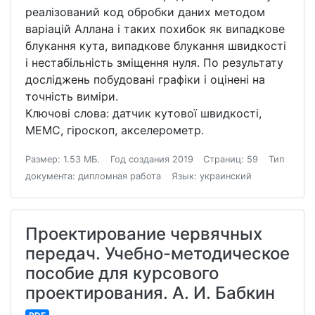
реалізований код обробки даних методом
варіацій Аллана і таких похибок як випадкове
блукання кута, випадкове блукання швидкості
і нестабільність зміщення нуля. По результату
досліджень побудовані графіки і оцінені на
точність виміри.
Ключові слова: датчик кутової швидкості,
МЕМС, гіроскоп, акселерометр.
Размер: 1.53 МБ.
Год создания 2019
Страниц: 59
Тип
документа: дипломная работа
Язык: украинский
Проектирование червячных
передач. Учебно-методическое
пособие для курсового
проектирования. А. И. Бабкин