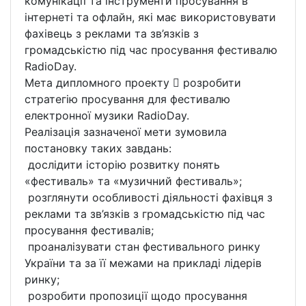
комунікації та інструменти просування в
інтернеті та офлайн, які має використовувати
фахівець з реклами та зв’язків з
громадськістю під час просування фестивалю
RadioDay.
Мета дипломного проекту  розробити
стратегію просування для фестивалю
електронної музики RadioDay.
Реалізація зазначеної мети зумовила
постановку таких завдань:
­ дослідити історію розвитку понять
«фестиваль» та «музичний фестиваль»;
­ розглянути особливості діяльності фахівця з
реклами та зв’язків з громадськістю під час
просування фестивалів;
­ проаналізувати стан фестивального ринку
України та за її межами на прикладі лідерів
ринку;
­ розробити пропозиції щодо просування