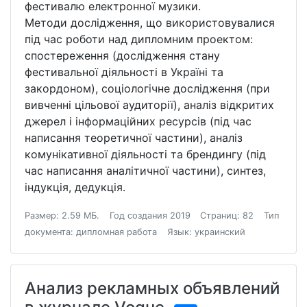
фестивалю електронної музики.
Методи дослідження, що використовувалися
під час роботи над дипломним проектом:
спостереження (дослідження стану
фестивальної діяльності в Україні та
закордоном), соціологічне дослідження (при
вивченні цільової аудиторії), аналіз відкритих
джерел і інформаційних ресурсів (під час
написання теоретичної частини), аналіз
комунікативної діяльності та брендингу (під
час написання аналітичної частини), синтез,
індукція, дедукція.
Размер: 2.59 МБ.
Год создания 2019
Страниц: 82
Тип
документа: дипломная работа
Язык: украинский
Анализ рекламных объявлений