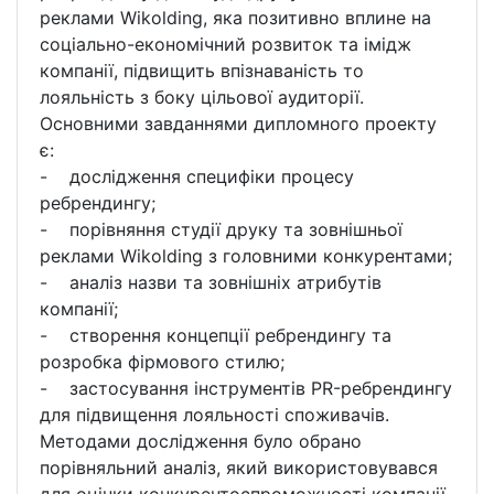
реклами Wikolding, яка позитивно вплине на
соціально-економічний розвиток та імідж
компанії, підвищить впізнаваність то
лояльність з боку цільової аудиторії.
Основними завданнями дипломного проекту
є:
- дослідження специфіки процесу
ребрендингу;
- порівняння студії друку та зовнішньої
реклами Wikolding з головними конкурентами;
- аналіз назви та зовнішніх атрибутів
компанії;
- створення концепції ребрендингу та
розробка фірмового стилю;
- застосування інструментів PR-ребрендингу
для підвищення лояльності споживачів.
Методами дослідження було обрано
порівняльний аналіз, який використовувався