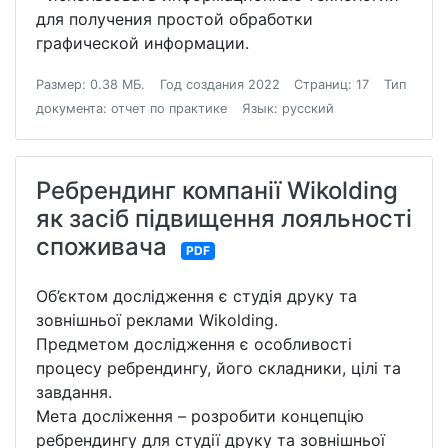
для получения простой обработки
графической информации.
Размер: 0.38 МБ.
Год создания 2022
Страниц: 17
Тип
документа: отчет по практике
Язык: русский
Ребрендинг компанії Wikolding
як засіб підвищення лояльності
споживача
PDF
Об’єктом дослідження є студія друку та
зовнішньої реклами Wikolding.
Предметом дослідження є особливості
процесу ребрендингу, його складники, цілі та
завдання.
Мета досліження – розробити концепцію
ребрендингу для студії друку та зовнішньої