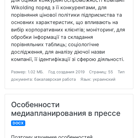
для оцінки конкурентоспроможності компанії
Wikolding поряд з її конкурентами, для
порівняння цінової політики підприємства та
основних характеристик, що впливають на
вибір корпоративних клієнтів; моніторинг, для
обробки інформації та складання
порівняльних таблиць; соціологічне
дослідження, для аналізу діючої назви
компанії, її ідентифікації зі сферою діяльності.
Размер: 1.02 МБ.
Год создания 2019
Страниц: 55
Тип
документа: бакалаврская работа
Язык: украинский
Особенности
медиапланирования в прессе
DOCX
Поэтому изучение особенностей