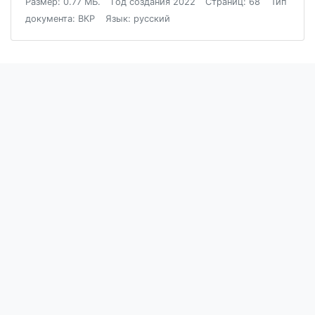
Размер: 0.77 МБ.
Год создания 2022
Страниц: 68
Тип
документа: ВКР
Язык: русский
Блог
Пользовательское соглашение