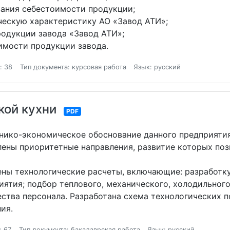
ания себестоимости продукции;
ческую характеристику АО «Завод АТИ»;
родукции завода «Завод АТИ»;
имости продукции завода.
: 38
Тип документа: курсовая работа
Язык: русский
кой кухни
PDF
хнико-экономическое обоснование данного предприятия
лены приоритетные направления, развитие которых по
ены технологические расчеты, включающие: разработк
ятия; подбор теплового, механического, холодильного
ства персонала. Разработана схема технологических п
ия.
: 67
Тип документа: бакалаврская работа
Язык: русский