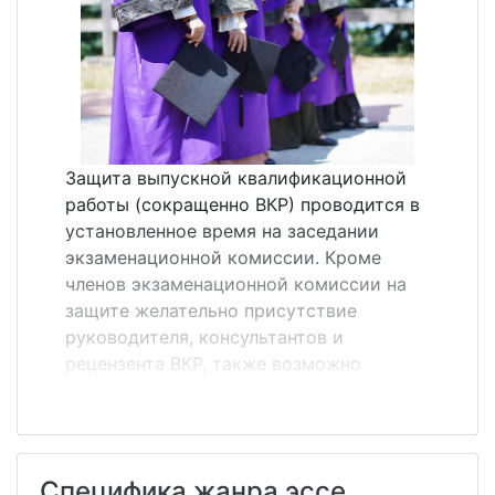
словами&raquo;. Особенностью
аннотации является использование в ней
языковых оценочных клише, которых нет
в реферате. Аннотация, как правило,
состоит из простых предложений.&nbsp;
Перечислим те самые речевые клише,
характерные для жанра аннотации:
Защита выпускной квалификационной
монография посвящена вопросу (теме,
работы (сокращенно ВКР) проводится в
проблеме)&hellip;; статья представляет
установленное время на заседании
собой обобщение (обз...
экзаменационной комиссии. Кроме
членов экзаменационной комиссии на
защите желательно присутствие
руководителя, консультантов и
рецензента ВКР, также возможно
присутствие других студентов,
преподавателей и администрации ВУЗа.
Порядок защиты ВКР на заседании ГЭК. 1.
Перед началом защиты секретарь ГЭК
Специфика жанра эссе