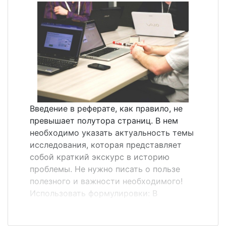
область вашего исследования.
Подумайте о теме и изложите ее в
письменной форме в нескольких словах.
Не стремитесь оттачивать ее
формулировку. Краткость в данном
случае не сестра таланта. Тема должна
выглядеть и звучать не как заголовок
статьи, а как описательная фраза.
Например: &laquo;Развитие языка и
Введение в реферате, как правило, не
мышления у детей&raquo;. В любом
превышает полутора страниц. В нем
случае попытка сформулировать
необходимо указать актуальность темы
поможет лучше осознать ее.
исследования, которая представляет
Представление своих идей насчет
собой краткий экскурс в историю
названия темы научному руко...
проблемы. Не нужно писать о пользе
полезного и важности необходимого!
Использовать формулировки: В
настоящее время...; на данный момент...;
статистика показывает...;