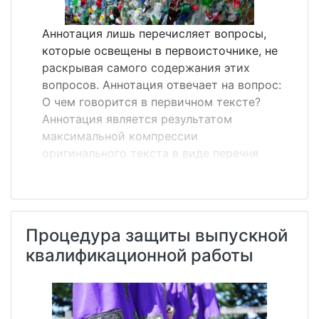
Аннотация лишь перечисляет вопросы,
которые освещены в первоисточнике, не
раскрывая самого содержания этих
вопросов. Аннотация отвечает на вопрос:
О чем говорится в первичном тексте?
Аннотация является результатом
максимальной компрессии
оригинального текста в виде перечня
основных положений, дающих общее
представление о теме статьи. Объем
аннотации не должен превышать 500
печатных знаков. Аннотация в силу своей
Процедура защиты выпускной
предельной краткости не допускает
квалификационной работы
цитирования, в ней не используются
смысловые куски оригинала как таковые,
основное содержание первоисточника
передается здесь &laquo;своими