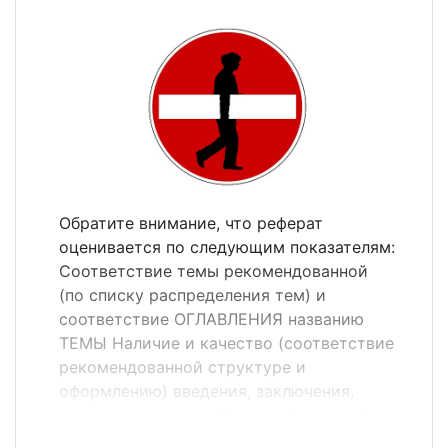
более 10; При докладе рассчитывайте,
что на один слайд должно уходить в
среднем 40 секунд; Не стоит заполнять
слайд большим количеством
информации и стараться вместить всю
дипломную работу в несколько слайдов
презентации. Наиболее важную
информацию желательно помещать в
центр слайда; При очной защите по
Обратите внимание, что реферат
желанию можно раздать слушателям
оценивается по следующим показателям:
бумажные копии презентации.
Соответствие темы рекомендованной
Примерный порядок слайдов: 1. 1 ...
(по списку распределения тем) и
соответствие ОГЛАВЛЕНИЯ названию
ТЕМЫ Наличие и качество (соответствие
рекомендованной структуре и
оформлению) введения, заключения,
списка литературы Степень (полнота)
раскрытия темы Качество оформления