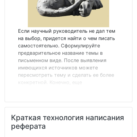
вам предстоит в своей работе.&nbsp; Не
стоит ожидать, что вы получите готовый
ответ на вопрос, сформулированный
именно так, как это сделали вы. Если так
Если научный руководитель не дал тем
произойдет, то это означает, что в...
на выбор, придется найти о чем писать
самостоятельно. Сформулируйте
предварительное название темы в
письменном виде. После выявления
имеющихся источников можете
пересмотреть тему и сделать ее более
конкретной. Конечно, еще
преждевременно окончательно
формулировать тему. Это можно сделать
только после чтения книг и статей,
которые были выявлены в процессе
Краткая технология написания
информационного поиска. Однако
реферата
первый набросок темы исследования
представляет собой попытку назвать