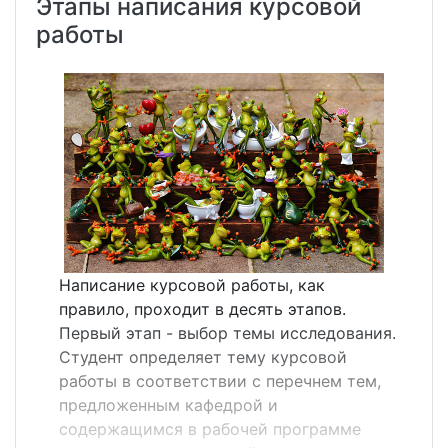
Этапы написания курсовой
рефераты составляются на базе
работы
нескольких источников по одной
исследуемой тематике; монографические
рефераты, в отличие от обзорных,
пишутся на основе одного литературного
или научного источника на заданную
тему; общие рефераты предназначены
для широкого круга слушателей или
читателей; специализированные
рефераты ориентированы на
узкоспециальную группу определенной
сферы деятельности; продуктивные
Написание курсовой работы, как
рефераты предполагают критический
правило, проходит в десять этапов.
анализ изучаемого материала,
Первый этап - выбор темы исследования.
осмысление полученной информации и
Студент определяет тему курсовой
отражение мнения автор...
работы в соответствии с перечнем тем,
предложенным кафедрой и
содержащимся в рабочей программе