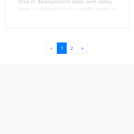
Эссе от французского essai, англ. essay,
assay, т.е.&nbsp;попытка, проба, очерк; от
латинского exagium, что
означает&nbsp;взвешивание. Создателем
жанра эссе считается М.Монтень (Опыты,
1580 г.). Эссе выражает индивидуальные
впечатления и соображения по
<
1
2
>
конкретному вопросу и заведомо не
претендует на определяющую или
исчерпывающую трактовку предмета.
Как правило, эссе предполагает новое,
субъективно окрашенное слово о чем -
либо и может иметь философский,
историко-биографический,
публицистический, литературно-
критический, научно-популярный,
беллетристический характер. Эссе
студента - это самостоятельная
письменная работа на тему,