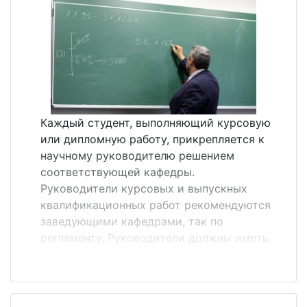
свидетельствующей о непонимании
студентом того, что именно было
сделано в работе. Для примера выделены
цветом 4 задачи, которые приведены во
Введении, и 4 Вывода, которые по цвету
соответствуют каждой отдельно
поставленной задаче. После определения
цели, которая строго соответствует
Каждый студент, выполняющий курсовую
названию ВКР (любой другой работе),
или дипломную работу, прикрепляется к
пишется стандартная фраза: Для
научному руководителю решением
достижения поставленной цели необ...
соответствующей кафедры.
Руководители курсовых и выпускных
квалификационных работ рекомендуются
заведующими кафедрами, так по
регламенту. Руководители должны иметь
ученую степень кандидата или доктора
наук. В ряде случаев в силу высоких
достижений в научно-исследовательской
деятельности преподаватели без ученой