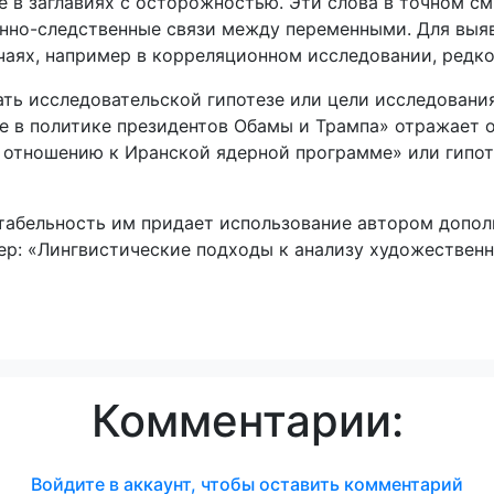
 в заглавиях с осторожностью. Эти слова в точном см
инно-следственные связи между переменными. Для выя
учаях, например в корреляционном исследовании, редк
ть исследовательской гипотезе или цели исследования
е в политике президентов Обамы и Трампа» отражает 
 отношению к Иранской ядерной программе» или гипоте
итабельность им придает использование автором доп
р: «Лингвистические подходы к анализу художественн
Комментарии:
Войдите в аккаунт, чтобы оставить комментарий