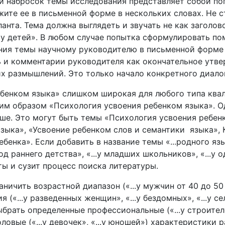
й набросок темы исследования представляет собой поп
жите ее в письменной форме в нескольких словах. Не 
анта. Тема должна выглядеть и звучать не как заголово
у детей». В любом случае попытка сформулировать по
ния темы научному руководителю в письменной форме 
 и комментарии руководителя как окончательное утвер
х размышлений. Это только начало конкретного диало
ребенком языка» слишком широкая для любого типа ква
м образом «Психология усвоения ребенком языка». Од
ше. Это могут быть темы «Психология усвоения ребен
зыка», «Усвоение ребенком слов и семантики языка», 
бенка». Если добавить в название темы «...родного язы
риод раннего детства», «...у младших школьников», «...у 
ы и сузит процесс поиска литературы.
ничить возрастной диапазон («...у мужчин от 40 до 50
«...у разведенных женщин», «...у бездомных», «...у сель
рать определенные профессиональные («...у строителей»
овые («...у девочек», «...у юношей») характеристики 