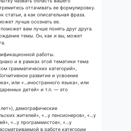
ытку назвать область вашего
стремитесь оттачивать ее формулировку.
к статьи, а как описательная фраза.
может лучше осознать ее.
поможет вам лучше понять друг друга.
ждение темы. Он, как и вы, может
га.
лификационной работы.
нако и в рамках этой тематики тема
ком грамматических категорий»,
Когнитивное развитие и усвоение
ка», или «...иностранного языка», или
одаренных детей» и т.п. — это
 лет»), демографические
ских жителей», «...у пенсионеров», «...у
, «...у программистов», «...у
рассматриваемой в работе категории