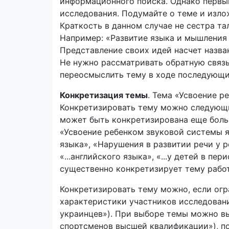
информационного поиска. Однако первы
исследования. Подумайте о теме и изло
Краткость в данном случае не сестра тал
Например: «Развитие языка и мышления 
Представление своих идей насчет назва
Не нужно рассматривать обратную связь
переосмыслить тему в ходе последующи
Конкретизация темы
. Тема «Усвоение 
Конкретизировать тему можно следующи
может быть конкретизирована еще боль
«Усвоение ребенком звуковой системы я
языка», «Нарушения в развитии речи у ре
«...английского языка», «...у детей в пе
существенно конкретизирует тему работ
Конкретизировать тему можно, если огра
характеристики участников исследования (
украинцев»). При выборе темы можно выб
спортсменов высшей квалификации»), пол