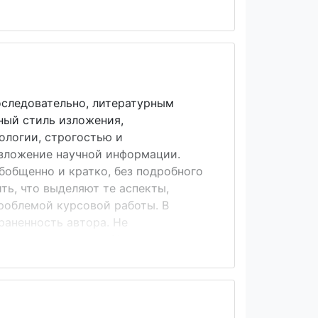
 текстов &ndash; малый объем (1-2
новные идеи доклада (статьи).
̆ работе целиком и принимать
оследовательно, литературным
ный стиль изложения,
логии, строгостью и
изложение научной информации.
бобщенно и кратко, без подробного
ть, что выделяют те аспекты,
роблемой курсовой работы. В
раненность автора. Не
нственного числа: &laquo;я
моему мнению&raquo; и т.п.
uo;, но желательно обойтись и без
выражается в
н...