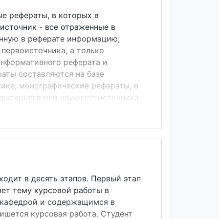
е рефераты, в которых в
источник - все отраженные в
нную в реферате информацию;
первоисточника, а только
информативного реферата и
аты составляются на базе
ике; монографические рефераты, в
ературного или научного источника
ля широкого круга слушателей или
ованы на узкоспециальную группу
ефераты предполагают критический
ной информации и отражение мнения
ходит в десять этапов. Первый этап
яет тему курсовой работы в
 кафедрой и содержащимся в
ишется курсовая работа. Студент