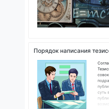
Порядок написания тезис
Согла
Тезис
совок
подра
публи
суть 
публи
возмо