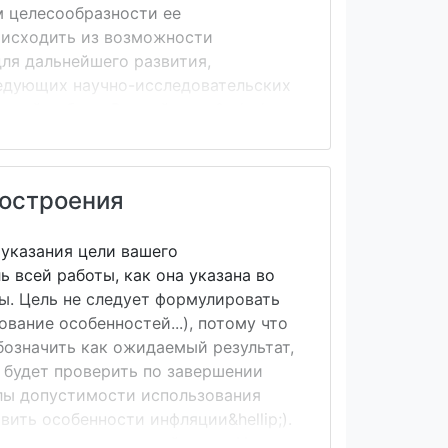
м целесообразности ее
 исходить из возможности
ля дальнейшего развития,
ледующих научно-исследовательских
нной работе. Второй этап &ndash;
рсового проекта должен раскрывать
ательным, содержать теоретические
огласован с руководителем на
построения
dash; определение &laquo;объектной
 указания цели вашего
ь всей работы, как она указана во
вы. Цель не следует формулировать
вание особенностей...), потому что
обозначить как ожидаемый результат,
 будет проверить по завершении
лы допустимости использования
вить особенности инфляции&hellip;).
дет сделано в данной главе. Их