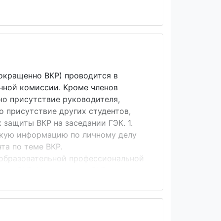
оценочных клише, которых нет в
тых предложений.&nbsp; Перечислим
нотации: монография посвящена
т собой обобщение (обз...
окращенно ВКР) проводится в
нной комиссии. Кроме членов
но присутствие руководителя,
о присутствие других студентов,
защиты ВКР на заседании ГЭК. 1.
ткую информацию по личному делу
та по теме ВКР.
 образовательной профессиональной
тся ВКР. На доклад по ВКР
ной части доклада необходимо
 задачи ВКР и обосновать
состояние вопроса (20 %
 нужно кратко рассмотреть ...