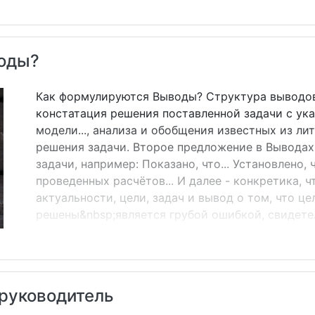
следует писать так, чтобы, с одной стор
сделать (какие действия совершить), и, 
вы работаете (с каким содержанием сов
воды?
процедура такова: если написанные вами
исследование, подобрать методики, обраб
Как формулируются Выводы? Структура выводов
констатация решения поставленной задачи с ука
модели..., анализа и обобщения известных из л
решения задачи. Второе предложение в Выводах
задачи, например: Показано, что... Установлено, 
проведенных расчётов... И далее - конкретика, 
актуальности, цели, задач и вывод о том, что це
решены&nbsp;является грубой ошибкой, свидет
студентом того, что именно было сделано в раб
задачи, которые приведены во Введении, и 4 Вы
соответствуют каждой отдельно поставленной з
которая строго соответствует названию ВКР (лю
 руководитель
стандартная фраза: Для достижения поставленной