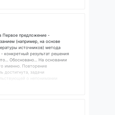
оны, было ясно, что вы намерены
с другой, чтобы было понятно, с чем
ершаете действия). Проверочная
 задачи (спланировать
отат...
 Первое предложение -
занием (например, на основе
итературы источников) метода
 - конкретный результат решения
что... Обосновано... На основании
что именно. Повторение
ль достигнута, задачи
ельствующей о непонимании
оте. Для примера выделены цветом 4
вода, которые по цвету
адаче. После определения цели,
бой другой работе), пишется
 цели необ...