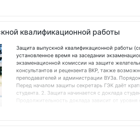
аннотации является использование в ней языковых 
реферате. Аннотация, как правило, состоит из прос
те самые речевые клише, характерные для жанра ан
вопросу (теме, проблеме)&hellip;; статья представляе
кной квалификационной работы
Защита выпускной квалификационной работы (с
установленное время на заседании экзаменацио
экзаменационной комиссии на защите желатель
консультантов и рецензента ВКР, также возможн
преподавателей и администрации ВУЗа. Порядок 
Перед началом защиты секретарь ГЭК даёт кра
студента. 2. Защита начинается с доклада студен
Продолжительность доклада зависит от уровня
программы, завершающим этапом которой являе
бакалавра отводится 8-10 минут. Во вступитель
очень четко сформулировать цель, поставленные
актуальность избранной темы, кратко осветить 
отведенного времени). В основной части доклада