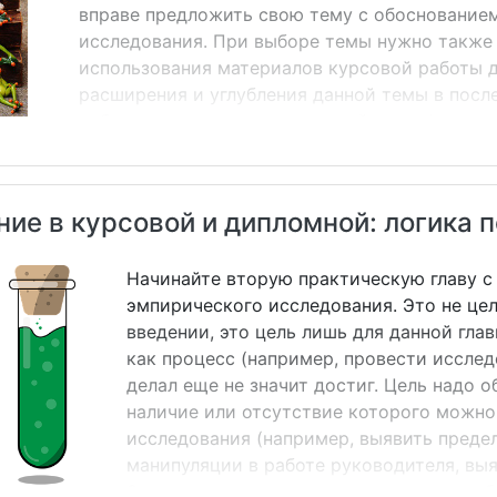
вправе предложить свою тему с обоснование
исследования. При выборе темы нужно также
использования материалов курсовой работы д
расширения и углубления данной темы в пос
работах, в частности выпускной квалификацио
составление плана курсовой работы. План ку
тему исследования, быть логичным, последов
и эмпирические разделы. План должен быть с
ие в курсовой и дипломной: логика 
начальной стадии подготовки. Третий этап &n
обла...
Начинайте вторую практическую главу с
эмпирического исследования. Это не цел
введении, это цель лишь для данной гла
как процесс (например, провести исследо
делал еще не значит достиг. Цель надо 
наличие или отсутствие которого можно
исследования (например, выявить преде
манипуляции в работе руководителя, выя
Задачи также ограничиваются тем, что бу