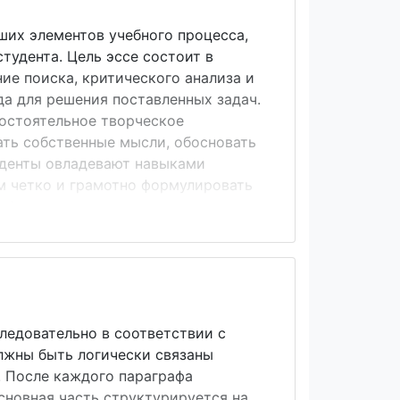
ших элементов учебного процесса,
тудента. Цель эссе состоит в
ние поиска, критического анализа и
а для решения поставленных задач.
мостоятельное творческое
ать собственные мысли, обосновать
туденты овладевают навыками
м четко и грамотно формулировать
информации использовать основные
-следственные связи,
ерами, аргументировать свои
 полезно узнать, что термин
ледовательно в соответствии с
олжны быть логически связаны
. После каждого параграфа
новная часть структурируется на