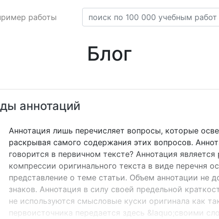
пример работы
Блог
иды аннотаций
Аннотация лишь перечисляет вопросы, которые осве
раскрывая самого содержания этих вопросов. Аннота
говорится в первичном тексте? Аннотация является
компрессии оригинального текста в виде перечня 
представление о теме статьи. Объем аннотации не 
знаков. Аннотация в силу своей предельной краткост
не используются смысловые куски оригинала как та
первоисточника передается здесь &laquo;своими сл