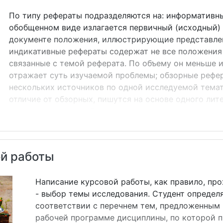
По типу рефераты подразделяются на: информативны
обобщенном виде излагается первичный (исходный) 
документе положения, иллюстрирующие представле
индикативные рефераты содержат не все положения 
связанные с темой реферата. По объему он меньше 
отражает суть изучаемой проблемы; обзорные рефер
нескольких источников по одной исследуемой темат
отличие от обзорных, пишутся на основе одного лит
на заданную тему; общие рефераты предназначены д
читателей; специализированные рефераты ориентир
определенной сферы деятельности; продуктивные р
анализ изучаемого материала, осмысление получен
ой работы
автор...
Написание курсовой работы, как правило, про
- выбор темы исследования. Студент определ
соответствии с перечнем тем, предложенным
рабочей программе дисциплины, по которой п