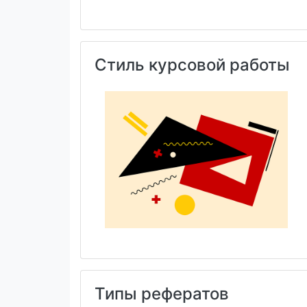
после
печат
Именн
решен
Стиль курсовой работы
Типы рефератов