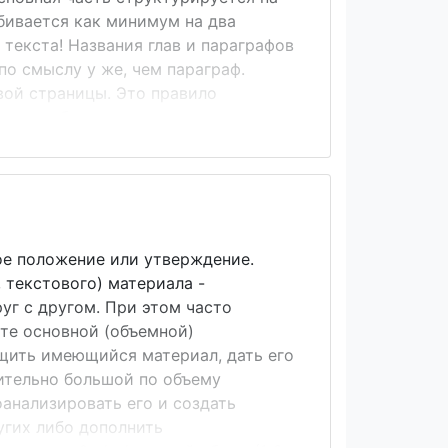
збивается как минимум на два
 текста! Названия глав и параграфов
по смыслу у же, чем параграф.
овой страницы. Это правило
стям работы: введению,
, приложениям. На странице
делится на две главы:
 очередь, состоят из параграфов.
еть собственное...
ое положение или утверждение.
, текстового) материала -
уг с другом. При этом часто
е основной (объемной)
щить имеющийся материал, дать его
ительно большой по объему
оанализировать его и создать
угих либо дополнить