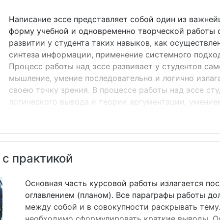
Написание эссе представляет собой один из важней
форму учебной и одновременно творческой работы с
развитии у студента таких навыков, как осуществле
синтеза информации, применение системного подход
Процесс работы над эссе развивает у студентов са
мышление, умение последовательно и логично излаг
своею точку зрения. В процессе работы над эссе с
логического вывода и теории аргументации, умение
мысли, структурировать информацию, для анализа 
философские категории анализа, выделять причинно
иллюстрировать свои идеи соответствующими прим
выводы Прежде, чем преступить к работе, студентам
 с практикой
&laquo;э...
Основная часть курсовой работы излагается пос
оглавлением (планом). Все параграфы работы д
между собой и в совокупности раскрывать тему
необходимо сформулировать краткие выводы. Ос