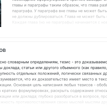
главы и параграфы таким образом, что глава ра
параграфа. У параграфа вне главы не может быть
не должны дублироваться. Глава не может быть 
Каждая глава (но не параграфы) начинается с н
относится и к другим основным структурным ча
заключению, списку использованных источников
оставляется не менее 4-х строк. Основная часть 
теоретическую и практическую, которые, в свою
ов
Причем каждый пункт основной части должен им
сно словарным определениям, тезис - это доказываем
ы доклада, статьи или другого объемного (как правило
упность отдельных положений, логически связанных др
зумевается, что их доказательство имеет место в текст
кации. Основная цель написания любых тезисов - обоб
в кратких формулировках, раскрыть содержание относ
кации или доклада; глубоко разобраться в вопросе, пр
жность противопоставления своих мыслей мыслям др