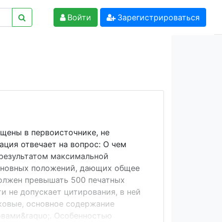
Войти
Зарегистрироваться
щены в первоисточнике, не
ция отвечает на вопрос: О чем
 результатом максимальной
основных положений, дающих общее
должен превышать 500 печатных
и не допускает цитирования, в ней
ковые, основное содержание
овами&raquo;. Особенностью