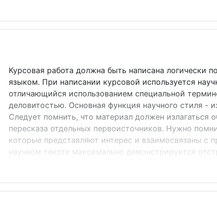
дние.&nbsp; Главное отличие тезисов от других научных
ные страницы), в котором необходимо изложить все ос
о по качеству тезисов читатели будут судить обо всеи
ие о необ...
Курсовая работа должна быть написана логически п
языком. При написании курсовой используется науч
отличающийся использованием специальной термино
деловитостью. Основная функция научного стиля - 
Следует помнить, что материал должен излагаться о
пересказа отдельных первоисточников. Нужно помни
которые представляют интерес и взаимосвязаны с п
научном тексте максимально демонстрируется отст
рекомендуется вести изложение от первого лица еди
наблюдал&raquo;, &laquo;я считаю&raquo;, &laquo;по 
Корректнее использовать местоимение &laquo;мы&raq
него: обозначим, определим, рассмотрим и т.п. Это 
использовании&nbsp;вместо 1-го лица, обобщенно-лич