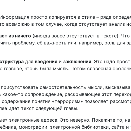
 Информация просто копируется в стиле – ряда опреде
то возможно в том случае, когда отсутствует анализ 
ает из ничего
(иногда вовсе отсутствует в тексте). Чт
чить проблему, её важность или, например, роль для з
структура
для
введения
и
заключения
. Это надо прос
о главное, чтобы была мысль. Потом словесная оболоч
 присутствовать самостоятельность мысли, высказыва
ть какое-то сопровождение, раскрывающее этот переход
 содержания понятия «терроризм» позволяет рассмот
ее идет текст следующей главы.
ые» электронные адреса. Это неверно. Покажите то, на 
ебника, монографии, электронной библиотеки, сайта и т