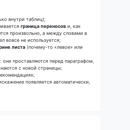
ко внутри таблиц);
вливается
граница переносов
и, как
ятся произвольно, а между словами в
л вовсе не используется;
рине листа
(почему-то «левое» или
ы: они проставляются перед параграфом,
инаются с новой страницы;
рекомендациях;
о искажение появляется автоматически,