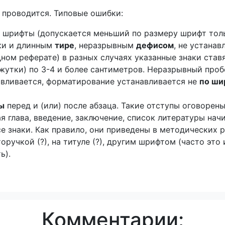
 проводится. Типовые ошибки:
 шрифты (допускается меньший по размеру шрифт толь
ки и длинным
тире
, неразрывным
дефисом
, не устана
дном реферате) в разных случаях указанные знаки став
утки) по 3-4 и более сантиметров. Неразрывный пробе
авливается, форматирование устанавливается не
по ши
ы
перед и (или) после абзаца. Такие отступы оговорен
я глава, введение, заключение, список литературы нач
е знаки. Как правило, они приведены в методических 
оручкой (?), на титуле (?), другим шрифтом (часто эт
ь).
Комментарии: