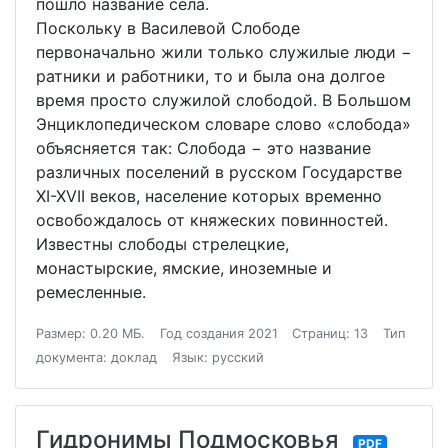
пошло название села.
Поскольку в Василевой Слободе
первоначально жили только служилые люди −
ратники и работники, то и была она долгое
время просто служилой слободой. В Большом
Энциклопедическом словаре слово «слобода»
объясняется так: Слобода − это название
различных поселений в русском Государстве
XI-XVII веков, население которых временно
освобождалось от княжеских повинностей.
Известны слободы стрелецкие,
монастырские, ямские, иноземные и
ремесленные.
Размер: 0.20 МБ.
Год создания 2021
Страниц: 13
Тип
документа: доклад
Язык: русский
Гидронимы Подмосковья
PDF