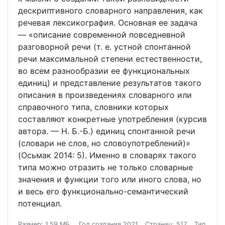
дескриптивного словарного направления, как
речевая лексикография. Основная ее задача
— «описание современной повседневной
разговорной речи (т. е. устной спонтанной
речи максимальной степени естественности,
во всем разнообразии ее функциональных
единиц) и представление результатов такого
описания в произведениях словарного или
справочного типа, словники которых
составляют конкретные употребления (курсив
автора. — Н. Б.-Б.) единиц спонтанной речи
(словари не слов, но словоупотреблений)»
(Осьмак 2014: 5). Именно в словарях такого
типа можно отразить не только словарные
значения и функции того или иного слова, но
и весь его функционально-семантический
потенциал.
Размер: 1.59 МБ.
Год создания 2021
Страниц: 517
Тип