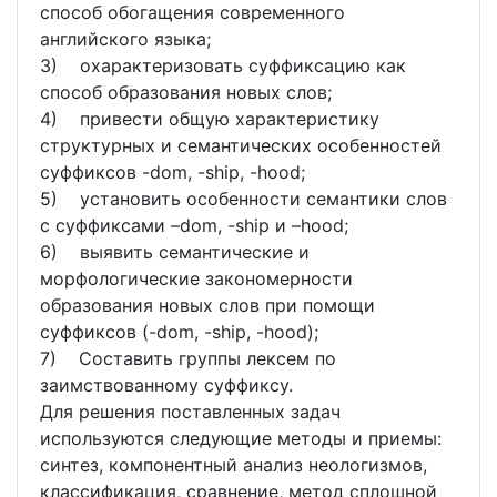
способ обогащения современного
английского языка;
3) охарактеризовать суффиксацию как
способ образования новых слов;
4) привести общую характеристику
структурных и семантических особенностей
суффиксов -dom, -ship, -hood;
5) установить особенности семантики слов
с суффиксами –dom, -ship и –hood;
6) выявить семантические и
морфологические закономерности
образования новых слов при помощи
суффиксов (-dom, -ship, -hood);
7) Составить группы лексем по
заимствованному суффиксу.
Для решения поставленных задач
используются следующие методы и приемы:
синтез, компонентный анализ неологизмов,
классификация, сравнение, метод сплошной