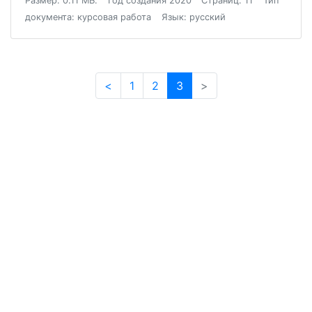
Размер: 0.11 МБ.
Год создания 2020
Страниц: 11
Тип
документа: курсовая работа
Язык: русский
<
1
2
3
>