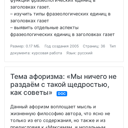
функции фразеологических единиц в
заголовках газет.
– изучить типы фразеологических единиц в
заголовках газет
– выявить отдельные аспекты
фразеологических единиц в заголовках газет
Размер: 0.17 МБ.
Год создания 2005
Страниц: 36
Тип
документа: курсовая работа
Язык: русский
Тема афоризма: «Мы ничего не
раздаём с такой щедростью,
как советы»
DOC
Данный афоризм воплощает мысль и
жизненную философию автора, что ясно не
только из его содержания, но также и из
предисловия к «Максимам и моральным