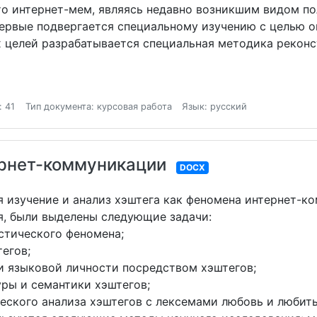
что интернет-мем, являясь недавно возникшим видом п
ервые подвергается специальному изучению с целью о
х целей разрабатывается специальная методика реконс
: 41
Тип документа: курсовая работа
Язык: русский
ернет-коммуникации
DOCX
 изучение и анализ хэштега как феномена интернет-к
я, были выделены следующие задачи:
стического феномена;
егов;
 языковой личности посредством хэштегов;
ры и семантики хэштегов;
ского анализа хэштегов с лексемами любовь и любить