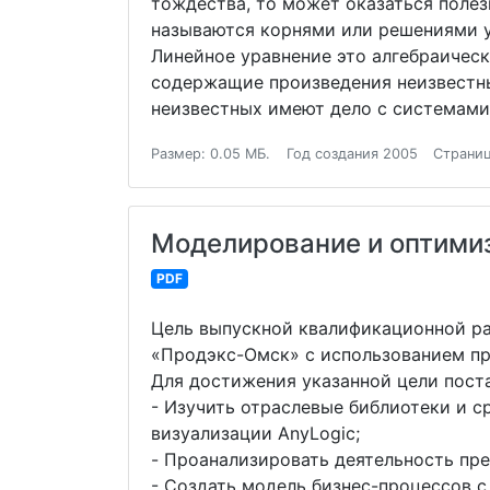
тождества, то может оказаться полез
называются корнями или решениями ур
Линейное уравнение это алгебраическо
содержащие произведения неизвестны
неизвестных имеют дело с системами
Размер: 0.05 МБ.
Год создания 2005
Страниц
Моделирование и оптими
PDF
Цель выпускной квалификационной ра
«Продэкс-Омск» с использованием пр
Для достижения указанной цели пост
- Изучить отраслевые библиотеки и с
визуализации AnyLogic;
- Проанализировать деятельность пр
- Создать модель бизнес-процессов с 