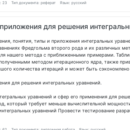
: 23
Тип документа: реферат
Язык: русский
 приложения для решения интеграль
ния, понятия, типы и приложения интегральных уравнен
авнениях Фредгольма второго рода и их различных мет
 для нашего метода с приближенными примерами. Табл
полученными методом итерационного ядра, также прив
шого количества итераций и может быть сэкономлено
ения для решения интегральных уравнений.
тегральных уравнений и сфер его применения для реш
д, который требует меньше вычислительной мощност
интегральных уравнений Провести тестирование разра
: 62
Тип документа: дипломная работа
Язык: русский