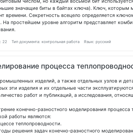
-битовым числом, но каждый восьмой бит используется
ньшие значащие биты в байтах ключа). Ключ, которым
нт времени. Секретность всецело определяется ключом
ь. На простейшем уровне алгоритм представляет комб
ивания.
: 22
Тип документа: контрольная работа
Язык: русский
елирование процесса теплопроводно
ромышленных изделий, а также отдельных узлов и дета
ых эти изделия и их отдельные части эксплуатируютс
личество работ и публикаций, а исследования, относя
трение конечно-разностного моделирования процесса 
ой работы являются:
цессе теплопроводности.
оды решения задач конечно-разностного моделирован