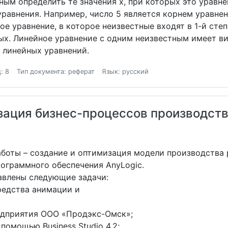
ным определить те значения x, при которых это уравне
авнения. Например, число 5 является корнем уравнени
е уравнение, в которое неизвестные входят в 1-й степ
х. Линейное уравнение с одним неизвестным имеет вид
 линейных уравнений.
: 8
Тип документа: реферат
Язык: русский
зация бизнес-процессов производств
боты – создание и оптимизация модели производства
ограммного обеспечения AnyLogic.
авлены следующие задачи:
редства анимации и
едприятия ООО «Продэкс-Омск»;
помощью Business Studio 4.2;