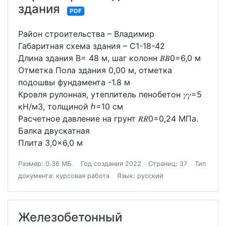
здания
PDF
Район строительства – Владимир
Габаритная схема здания – С1-18-42
Длина здания В= 48 м, шаг колонн 𝐵𝐵0=6,0 м
Отметка Пола здания 0,00 м, отметка
подошвы фундамента -1.8 м
Кровля рулонная, утеплитель пенобетон 𝛾𝛾=5
кН/м3, толщиной ℎ=10 см
Расчетное давление на грунт 𝑅𝑅0=0,24 МПа.
Балка двускатная
Плита 3,0×6,0 м
Размер: 0.36 МБ.
Год создания 2022
Страниц: 37
Тип
документа: курсовая работа
Язык: русский
Железобетонный