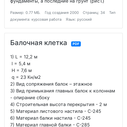
фундаменты, а последние на грунт (рис1.)
Размер: 0.77 МБ.
Год создания 2000
Страниц: 34
Тип
документа: курсовая работа
Язык: русский
Балочная клетка
PDF
1) L = 12,2 м
l = 5,4 м
H = 7,6 м
q = 23 Кн/м2
2) Вид сопряжения балок – этажное
3) Вид примыкания главных балок к колоннам
- опирание сбоку
4) Строительная высота перекрытия - 2 м
5) Материал листового настила - С-245
6) Материал балки настила - С-245
7) Материал главной балки - С-285