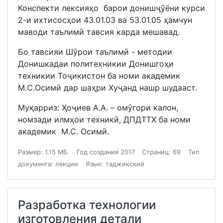
Конспекти лексияҳо барои донишҷӯёни курси
2-и ихтисосҳои 43.01.03 ва 53.01.05 ҳамчун
маводи таълимӣ тавсия карда мешавад.
Бо тавсияи Шӯрои таълимӣ - методии
Донишкадаи политехникии Донишгоҳи
техникии Тоҷикистон ба номи академик
М.С.Осимӣ дар шаҳри Хуҷанд нашр шудааст.
Муқарриз: Ҳоҷиев А.А. – омӯгори калон,
номзади илмҳои техникӣ, ДПДТТХ ба номи
академик М.С. Осимӣ.
Размер: 1.15 МБ.
Год создания 2017
Страниц: 69
Тип
документа: лекции
Язык: таджикский
Разработка технологии
изготовления детали