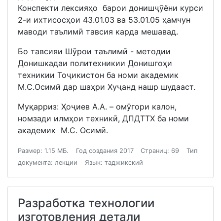
Конспекти лексияҳо барои донишҷӯёни курси
2-и ихтисосҳои 43.01.03 ва 53.01.05 ҳамчун
маводи таълимӣ тавсия карда мешавад.
Бо тавсияи Шӯрои таълимӣ - методии
Донишкадаи политехникии Донишгоҳи
техникии Тоҷикистон ба номи академик
М.С.Осимӣ дар шаҳри Хуҷанд нашр шудааст.
Муқарриз: Ҳоҷиев А.А. – омӯгори калон,
номзади илмҳои техникӣ, ДПДТТХ ба номи
академик М.С. Осимӣ.
Размер: 1.15 МБ.
Год создания 2017
Страниц: 69
Тип
документа: лекции
Язык: таджикский
Разработка технологии
изготовления детали