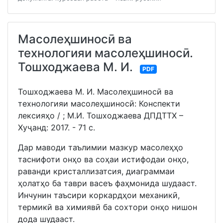
Масолеҳшиносӣ ва
технологияи масолеҳшиносӣ.
Тошходжаева М. И.
PDF
Тошходжаева М. И. Масолеҳшиносӣ ва
технологияи масолеҳшиносӣ: Конспекти
лексияҳо / ; М.И. Тошходжаева ДПДТТХ –
Хуҷанд: 2017. - 71 с.
Дар маводи таълимии мазкур масолеҳҳо
таснифоти онҳо ва соҳаи истифодаи онҳо,
раванди кристаллизатсия, диаграммаи
ҳолатҳо ба таври васеъ фаҳмонида шудааст.
Инчунин таъсири коркардҳои механикӣ,
термикӣ ва химиявӣ ба сохтори онҳо нишон
дода шудааст.