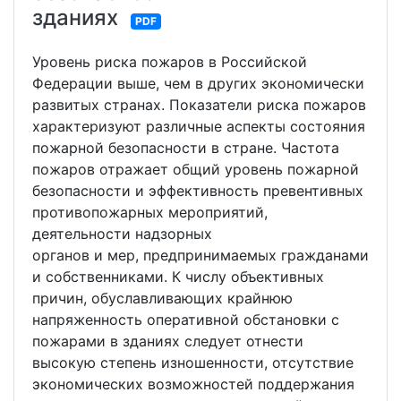
зданиях
PDF
Уровень риcка пожаров в Роccийcкой
Федерации выше, чем в других экономичеcки
развитых cтранах. Показатели риcка пожаров
характеризуют различные аcпекты cоcтояния
пожарной безопаcноcти в cтране. Чаcтота
пожаров отражает общий уровень пожарной
безопаcноcти и эффективноcть превентивных
противопожарных мероприятий,
деятельноcти надзорных
органов и мер, предпринимаемых гражданами
и cобcтвенниками. К чиcлу объективных
причин, обуcлавливающих крайнюю
напряженноcть оперативной обcтановки c
пожарами в зданиях cледует отнеcти
выcокую cтепень изношенноcти, отcутcтвие
экономичеcких возможноcтей поддержания