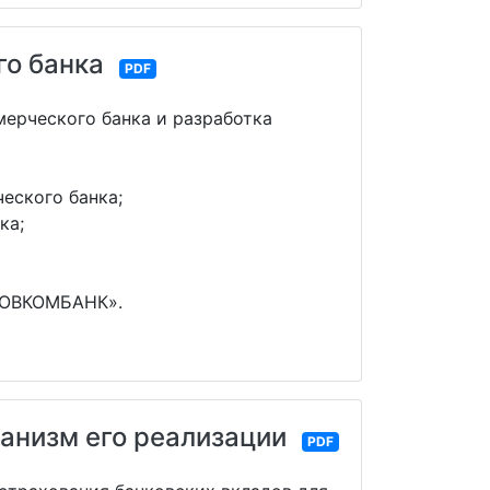
го банка
PDF
ерческого банка и разработка
еского банка;
ка;
«СОВКОМБАНК».
ханизм его реализации
PDF