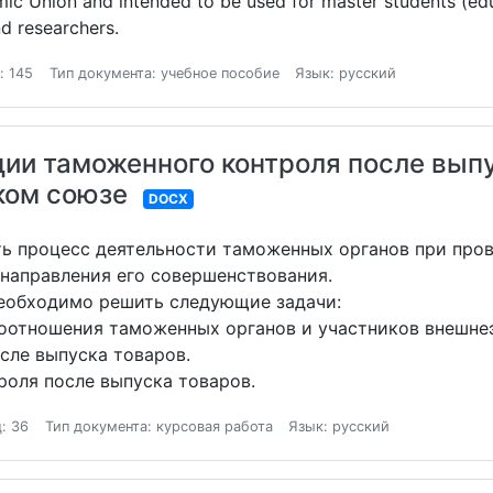
mic Union and intended to be used for master students (edu
d researchers.
: 145
Тип документа: учебное пособие
Язык: русский
ии таможенного контроля после выпу
ком союзе
DOCX
ть процесс деятельности таможенных органов при про
 направления его совершенствования.
еобходимо решить следующие задачи:
оотношения таможенных органов и участников внешне
сле выпуска товаров.
роля после выпуска товаров.
: 36
Тип документа: курсовая работа
Язык: русский