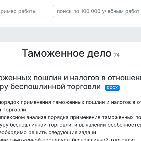
пример работы
Таможенное дело
74
оженных пошлин и налогов в отноше
ру беспошлинной торговли
DOCX
порядок применения таможенных пошлин и налогов в 
 торговли.
мплексном анализе порядка применения таможенных по
ру беспошлинной торговли, и выявлении особенносте
еобходимо решить следующие задачи:
ние таможенной процедуры беспошлинной торговли;