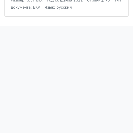
Размер: 0.57 МБ.
Год создания 2022
Страниц: 75
Тип
документа: ВКР
Язык: русский
Блог
Пользовательское соглашение