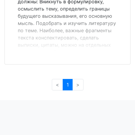
должны: Вникнуть в формулировку,
предложения могут быть длинными и
осмыслить тему, определить границы
сложными; часто употребляются слова
будущего высказывания, его основную
иностранного происх...
мысль. Подобрать и изучить литературу
по теме. Наиболее, важные фрагменты
текста конспектировать, сделать
выписки, цитаты, можно на отдельных
карточках, чтобы во время выступления
пользоваться ими. Составьте рабочий
черновой план, соблюдая
последовательность и логическую связь
отдельных мыслей. Систематизируйте
<
1
>
собранный материал в соответствии с
планом, окончательно подберите
соответствующие доказательства,
факты, цифры.&nbsp; Запишите текст
доклада полностью или конспективно;
начало, основные тезисы, главные части,
переходы - &quot;мостики&quot; между