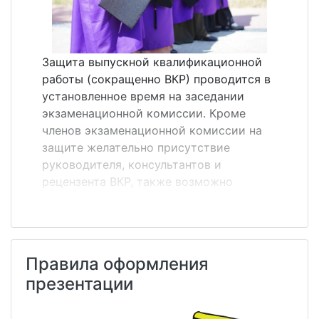
Защита выпускной квалификационной
работы (сокращенно ВКР) проводится в
установленное время на заседании
экзаменационной комиссии. Кроме
членов экзаменационной комиссии на
защите желательно присутствие
руководителя, консультантов и
рецензента ВКР, также возможно
присутствие других студентов,
преподавателей и администрации ВУЗа.
Порядок защиты ВКР на заседании ГЭК. 1.
Перед началом защиты секретарь ГЭК
Правила оформления
даёт краткую информацию по личному
презентации
делу студента. 2. Защита начинается с
доклада студента по теме ВКР.
Продолжительность доклада зависит от