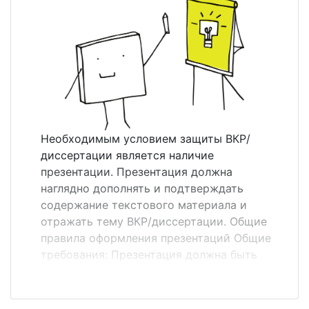
уровня образовательной
профессиональной программы,
завершающим этапом которой является
ВКР. На доклад по ВКР бакалавра
отводится 8-10 минут. Во вступительной
части доклада необходимо очень четко
сформулировать цель, поставленные
задачи ВКР и обосновать актуальность
Необходимым условием защиты ВКР/
избранной темы, кратко осветить
диссертации является наличие
состояние вопроса (20 % отведенного
презентации. Презентация должна
времени). В основной части доклада
наглядно дополнять и подтверждать
нужно кратко рассмотреть ...
содержание текстового материала и
отражать тему ВКР/диссертации. Общие
правила оформления презентаций Общие
требования: Презентация должна быть
выполнена четко, кратко и лаконично,
никаких водных слов и вступлений
писать не нужно, это можно сказать