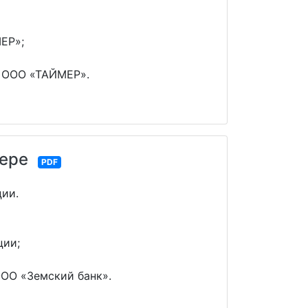
ЕР»;
и ООО «ТАЙМЕР».
мере
PDF
ции.
ции;
ООО «Земский банк».