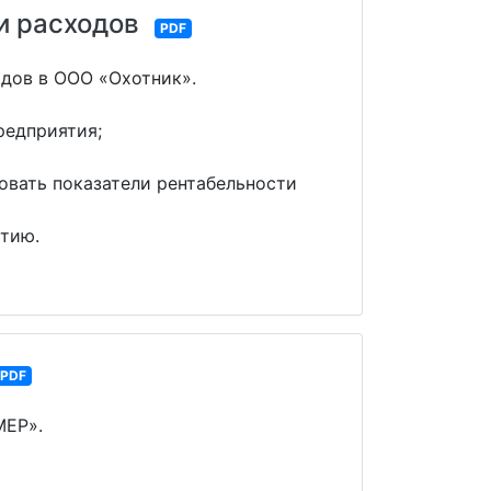
 и расходов
PDF
одов в ООО «Охотник».
редприятия;
овать показатели рентабельности
ятию.
PDF
МЕР».