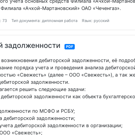
кого учета основных средств Филиала «Ачхой-Мартанов
в Филиала «Ачхой-Мартановский» ОАО «Чеченгаз».
: 73
Тип документа: дипломная работа
Язык: русский
ой задолженности
PDF
 возникновения дебиторской задолженности, её подро
вание порядка учета и проведения анализа дебиторско
ностью «Свежесть» (далее – ООО «Свежесть»), а так ж
дебиторской задолженности.
агается решить следующие задачи:
дебиторской задолженности как объекта бухгалтерско
адолженности по МСФО и РСБУ;
та дебиторской задолженности;
учета дебиторской задолженности в организации;
 ООО «Свежесть»;